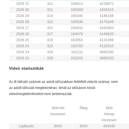
2026 31
321
165613
4218972
2026 30
321
165509
4204315
2026 29
319
165345
4186168
2026 28
322
165030
4170149
2026 27
321
164931
4162863
2026 26
317
164476
4146820
2026 25
319
163953
4131369
2026 24
323
163705
4120310
2026 23
329
162211
4085295
2026 22
328
162243
4080332
Videó statisztikák
Az itt látható számok az adott időszakban feltöltött videók számai, nem
az adott időszak megtekintései, tehát az idősávon kívüli
videómegtekintéseket nem tartalmazzák.
Múlt hét
Átlag
Múlt
összesen
hónap
összesen
Lejátszás
3043
3043
404345