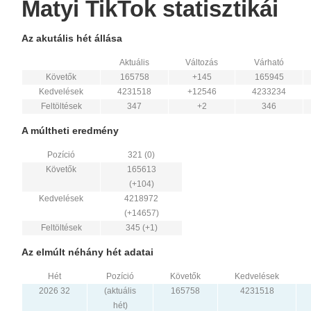
Matyi TikTok statisztikái
Az akutális hét állása
Aktuális
Változás
Várható
Követők
165758
+145
165945
Kedvelések
4231518
+12546
4233234
Feltöltések
347
+2
346
A múltheti eredmény
Pozíció
321 (0)
Követők
165613
(+104)
Kedvelések
4218972
(+14657)
Feltöltések
345 (+1)
Az elmúlt néhány hét adatai
Hét
Pozíció
Követők
Kedvelések
2026 32
(aktuális
165758
4231518
hét)