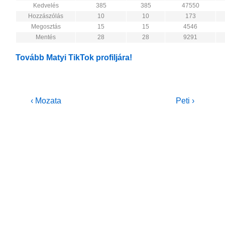
Kedvelés
385
385
47550
Hozzászólás
10
10
173
Megosztás
15
15
4546
Mentés
28
28
9291
Tovább Matyi TikTok profiljára!
Bejegyzés
Previous
Next
‹ Mozata
Peti ›
Post
Post
navigáció
is
is