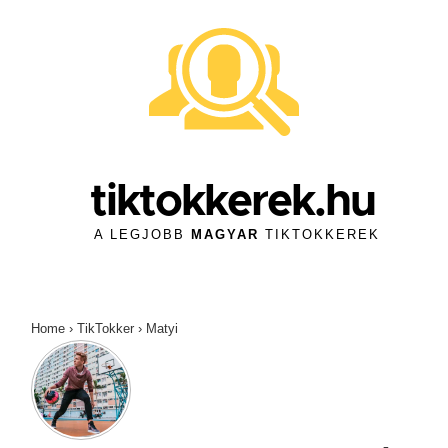
↓
Skip
to
Main
Content
tiktokkerek.hu
A LEGJOBB
MAGYAR
TIKTOKKEREK
Home
›
TikTokker
›
Matyi