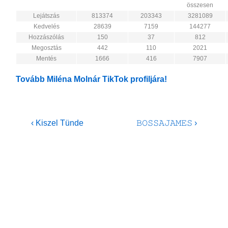
összesen
Lejátszás
813374
203343
3281089
Kedvelés
28639
7159
144277
Hozzászólás
150
37
812
Megosztás
442
110
2021
Mentés
1666
416
7907
Tovább Miléna Molnár TikTok profiljára!
Bejegyzés
Previous
Next
‹ Kiszel Tünde
𝙱𝙾𝚂𝚂𝙰𝙹𝙰𝙼𝙴𝚂 ›
Post
Post
navigáció
is
is