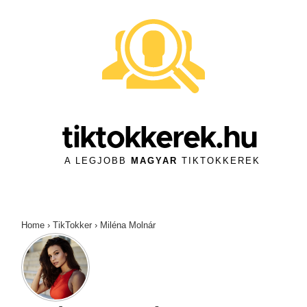
↓
Skip
to
Main
Content
tiktokkerek.hu
A LEGJOBB
MAGYAR
TIKTOKKEREK
Home
›
TikTokker
›
Miléna Molnár