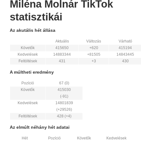
Miléna Molnár TikTok
statisztikái
Az akutális hét állása
Aktuális
Változás
Várható
Követők
415650
+620
415194
Kedvelések
14883344
+81505
14843445
Feltöltések
431
+3
430
A múltheti eredmény
Pozíció
67 (0)
Követők
415030
(-91)
Kedvelések
14801839
(+29526)
Feltöltések
428 (+4)
Az elmúlt néhány hét adatai
Hét
Pozíció
Követők
Kedvelések