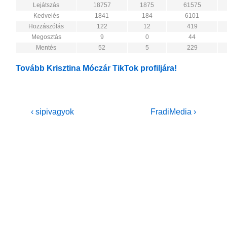
Lejátszás
18757
1875
61575
Kedvelés
1841
184
6101
Hozzászólás
122
12
419
Megosztás
9
0
44
Mentés
52
5
229
Tovább Krisztina Móczár TikTok profiljára!
Bejegyzés
Previous
Next
‹ sipivagyok
FradiMedia ›
Post
Post
navigáció
is
is