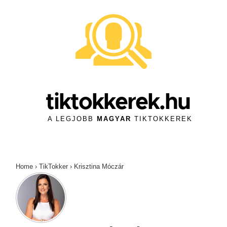
↓
Skip
to
Main
Content
tiktokkerek.hu
A LEGJOBB
MAGYAR
TIKTOKKEREK
Home
›
TikTokker
›
Krisztina Móczár