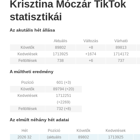
Krisztina Móczár TikTok
statisztikái
Az akutális hét állása
Aktuális
Változás
Várható
Követők
89802
+8
89813
Kedvelések
1713925
+1674
1714172
Feltöltések
738
+6
737
A múltheti eredmény
Pozíció
601 (+3)
Követők
89794 (+20)
Kedvelések
1712251
(+2269)
Feltöltések
732 (+8)
Az elmúlt néhány hét adatai
Hét
Pozíció
Követők
Kedvelések
2026 32
(aktuális
89802
1713925