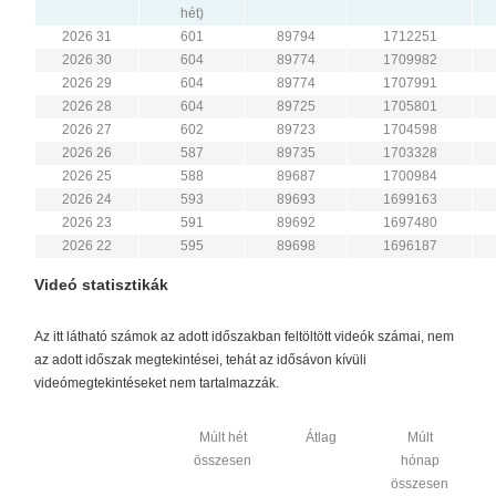
hét)
2026 31
601
89794
1712251
2026 30
604
89774
1709982
2026 29
604
89774
1707991
2026 28
604
89725
1705801
2026 27
602
89723
1704598
2026 26
587
89735
1703328
2026 25
588
89687
1700984
2026 24
593
89693
1699163
2026 23
591
89692
1697480
2026 22
595
89698
1696187
Videó statisztikák
Az itt látható számok az adott időszakban feltöltött videók számai, nem
az adott időszak megtekintései, tehát az idősávon kívüli
videómegtekintéseket nem tartalmazzák.
Múlt hét
Átlag
Múlt
összesen
hónap
összesen