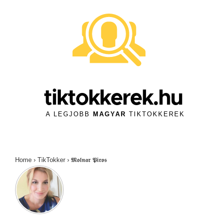
↓
Skip
to
Main
Content
tiktokkerek.hu
A LEGJOBB
MAGYAR
TIKTOKKEREK
Home
›
TikTokker
›
𝕸𝖔𝖑𝖓𝖆𝖗 𝕻𝖎𝖗𝖔𝖘