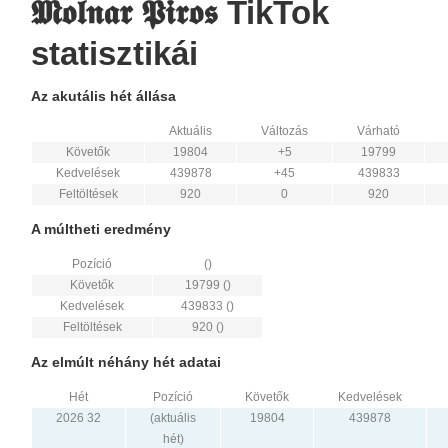
𝕸𝖔𝖑𝖓𝖆𝖗 𝕻𝖎𝖗𝖔𝖘 TikTok
statisztikái
Az akutális hét állása
Aktuális
Változás
Várható
Követők
19804
+5
19799
Kedvelések
439878
+45
439833
Feltöltések
920
0
920
A múltheti eredmény
Pozíció
()
Követők
19799 ()
Kedvelések
439833 ()
Feltöltések
920 ()
Az elmúlt néhány hét adatai
Hét
Pozíció
Követők
Kedvelések
2026 32
(aktuális
19804
439878
hét)