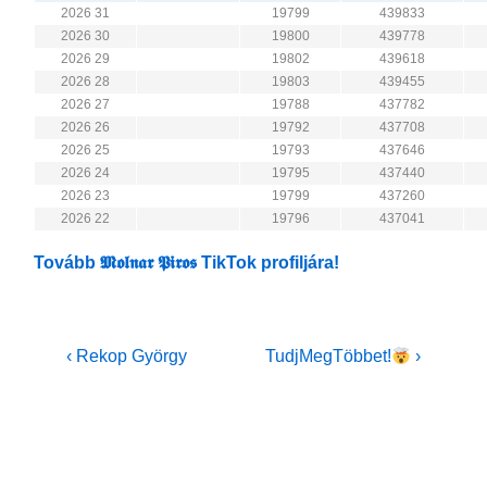
2026 31
19799
439833
2026 30
19800
439778
2026 29
19802
439618
2026 28
19803
439455
2026 27
19788
437782
2026 26
19792
437708
2026 25
19793
437646
2026 24
19795
437440
2026 23
19799
437260
2026 22
19796
437041
Tovább 𝕸𝖔𝖑𝖓𝖆𝖗 𝕻𝖎𝖗𝖔𝖘 TikTok profiljára!
Bejegyzés
Previous
Next
‹ Rekop György
TudjMegTöbbet!
›
Post
Post
navigáció
is
is