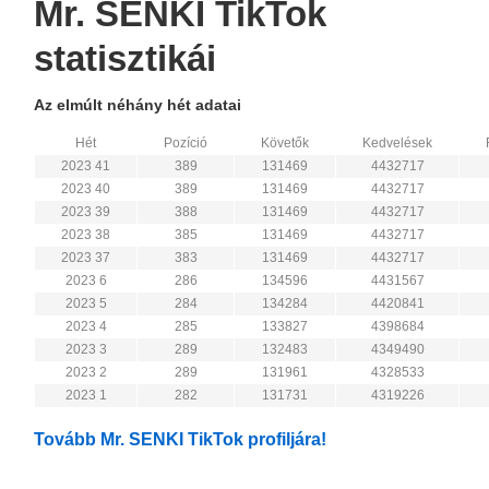
Mr. SENKI TikTok
statisztikái
Az elmúlt néhány hét adatai
Hét
Pozíció
Követők
Kedvelések
2023 41
389
131469
4432717
2023 40
389
131469
4432717
2023 39
388
131469
4432717
2023 38
385
131469
4432717
2023 37
383
131469
4432717
2023 6
286
134596
4431567
2023 5
284
134284
4420841
2023 4
285
133827
4398684
2023 3
289
132483
4349490
2023 2
289
131961
4328533
2023 1
282
131731
4319226
Tovább Mr. SENKI TikTok profiljára!