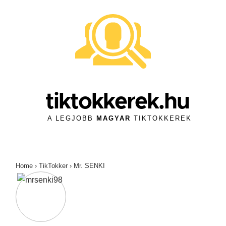
↓
Skip
to
Main
Content
tiktokkerek.hu
A LEGJOBB
MAGYAR
TIKTOKKEREK
Home
›
TikTokker
›
Mr. SENKI