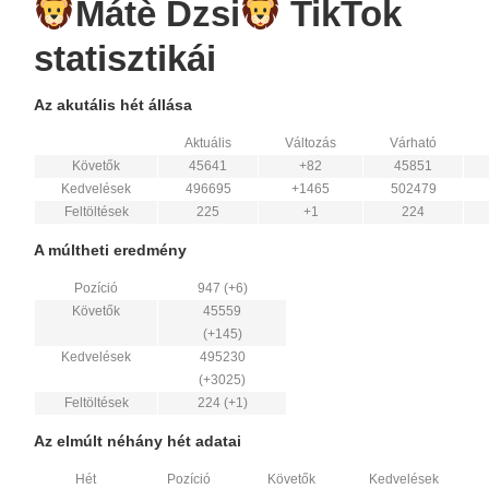
Mátè Dzsi
TikTok
statisztikái
Az akutális hét állása
Aktuális
Változás
Várható
Követők
45641
+82
45851
Kedvelések
496695
+1465
502479
Feltöltések
225
+1
224
A múltheti eredmény
Pozíció
947 (+6)
Követők
45559
(+145)
Kedvelések
495230
(+3025)
Feltöltések
224 (+1)
Az elmúlt néhány hét adatai
Hét
Pozíció
Követők
Kedvelések