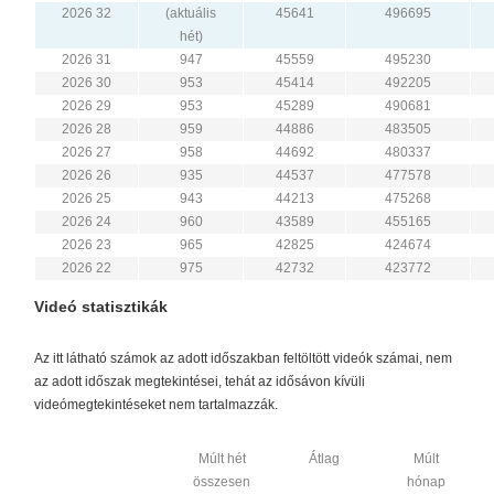
2026 32
(aktuális
45641
496695
hét)
2026 31
947
45559
495230
2026 30
953
45414
492205
2026 29
953
45289
490681
2026 28
959
44886
483505
2026 27
958
44692
480337
2026 26
935
44537
477578
2026 25
943
44213
475268
2026 24
960
43589
455165
2026 23
965
42825
424674
2026 22
975
42732
423772
Videó statisztikák
Az itt látható számok az adott időszakban feltöltött videók számai, nem
az adott időszak megtekintései, tehát az idősávon kívüli
videómegtekintéseket nem tartalmazzák.
Múlt hét
Átlag
Múlt
összesen
hónap