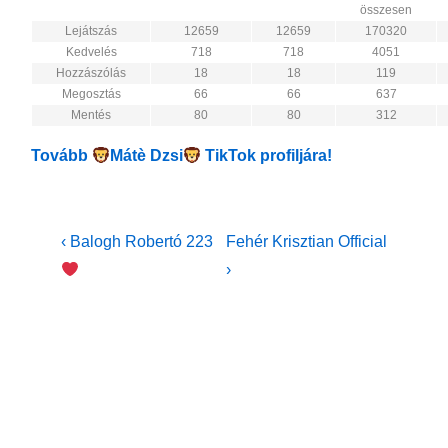
összesen
Lejátszás
12659
12659
170320
Kedvelés
718
718
4051
Hozzászólás
18
18
119
Megosztás
66
66
637
Mentés
80
80
312
Tovább
Mátè Dzsi
TikTok profiljára!
Bejegyzés
Previous
Next
‹ Balogh Robertó 223
Fehér Krisztian Official
Post
Post
navigáció
›
is
is