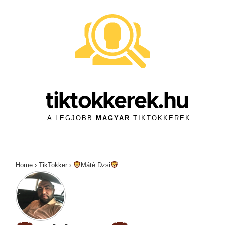
↓
Skip
to
Main
Content
tiktokkerek.hu
A LEGJOBB
MAGYAR
TIKTOKKEREK
Home
›
TikTokker
›
Mátè Dzsi