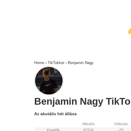
↓
Skip
to
Main
Content
Home
›
TikTokker
›
Benjamin Nagy
Benjamin Nagy TikTok
Az akutális hét állása
Aktuális
Változás
Követők
97526
-25