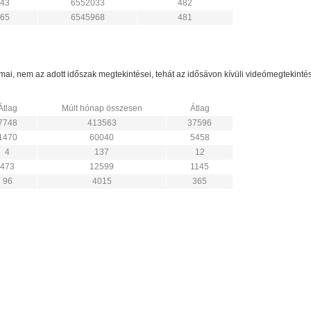
43
6552033
482
65
6545968
481
zámai, nem az adott időszak megtekintései, tehát az idősávon kívüli videómegtekint
Átlag
Múlt hónap összesen
Átlag
7748
413563
37596
1470
60040
5458
4
137
12
473
12599
1145
96
4015
365