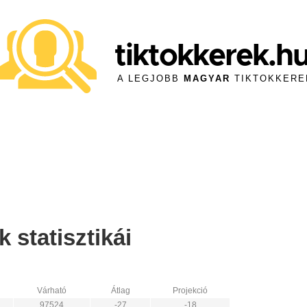
tiktokkerek.h
A LEGJOBB
MAGYAR
TIKTOKKERE
 statisztikái
Várható
Átlag
Projekció
97524
-27
-18