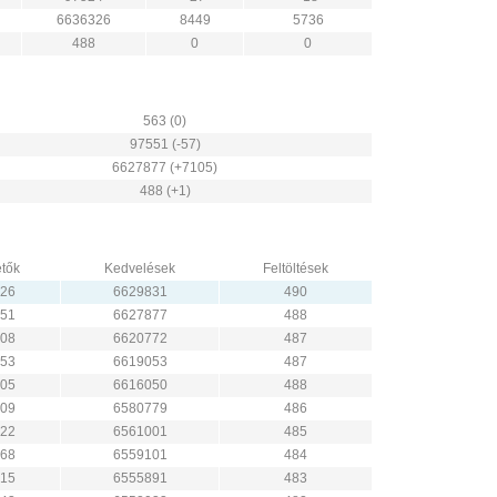
6636326
8449
5736
488
0
0
563 (0)
97551 (-57)
6627877 (+7105)
488 (+1)
tők
Kedvelések
Feltöltések
26
6629831
490
51
6627877
488
08
6620772
487
53
6619053
487
05
6616050
488
09
6580779
486
22
6561001
485
68
6559101
484
15
6555891
483