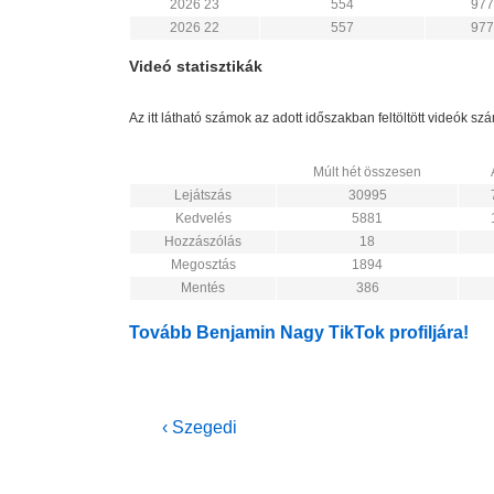
2026 23
554
977
2026 22
557
977
Videó statisztikák
Az itt látható számok az adott időszakban feltöltött videók s
Múlt hét összesen
Lejátszás
30995
Kedvelés
5881
Hozzászólás
18
Megosztás
1894
Mentés
386
Tovább Benjamin Nagy TikTok profiljára!
Bejegyzés
Previous
‹ Szegedi
Post
navigáció
is