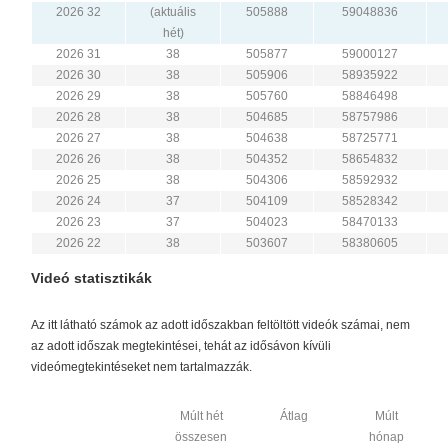
2026 32
(aktuális
505888
59048836
hét)
2026 31
38
505877
59000127
2026 30
38
505906
58935922
2026 29
38
505760
58846498
2026 28
38
504685
58757986
2026 27
38
504638
58725771
2026 26
38
504352
58654832
2026 25
38
504306
58592932
2026 24
37
504109
58528342
2026 23
37
504023
58470133
2026 22
38
503607
58380605
Videó statisztikák
Az itt látható számok az adott időszakban feltöltött videók számai, nem
az adott időszak megtekintései, tehát az idősávon kívüli
videómegtekintéseket nem tartalmazzák.
Múlt hét
Átlag
Múlt
összesen
hónap