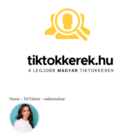
↓
Skip
to
Main
Content
tiktokkerek.hu
A LEGJOBB
MAGYAR
TIKTOKKEREK
Home
›
TikTokker
›
nelliomolnar