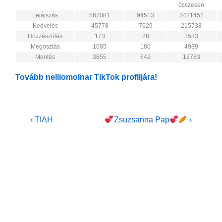
összesen
Lejátszás
567081
94513
3421452
Kedvelés
45778
7629
215738
Hozzászólás
173
28
1533
Megosztás
1085
180
4939
Mentés
3855
642
12783
Tovább nelliomolnar TikTok profiljára!
Bejegyzés
Previous
Next
‹ TIΛH
Zsuzsanna Pap
›
Post
Post
navigáció
is
is