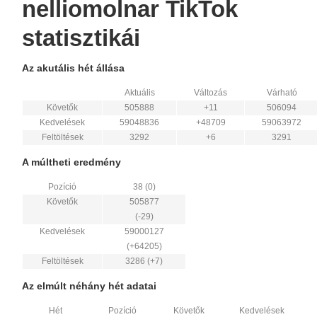
nelliomolnar TikTok
statisztikái
Az akutális hét állása
Aktuális
Változás
Várható
Követők
505888
+11
506094
Kedvelések
59048836
+48709
59063972
Feltöltések
3292
+6
3291
A múltheti eredmény
Pozíció
38 (0)
Követők
505877
(-29)
Kedvelések
59000127
(+64205)
Feltöltések
3286 (+7)
Az elmúlt néhány hét adatai
Hét
Pozíció
Követők
Kedvelések