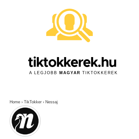
↓
Skip
to
Main
Content
tiktokkerek.hu
A LEGJOBB
MAGYAR
TIKTOKKEREK
Home
›
TikTokker
›
Nessaj