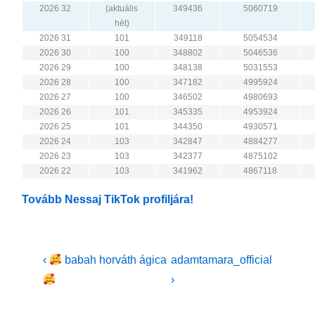
2026 32
(aktuális
349436
5060719
hét)
2026 31
101
349118
5054534
2026 30
100
348802
5046536
2026 29
100
348138
5031553
2026 28
100
347182
4995924
2026 27
100
346502
4980693
2026 26
101
345335
4953924
2026 25
101
344350
4930571
2026 24
103
342847
4884277
2026 23
103
342377
4875102
2026 22
103
341962
4867118
Tovább Nessaj TikTok profiljára!
Bejegyzés
Previous
Next
‹
babah horváth ágica
adamtamara_official
Post
Post
navigáció
›
is
is