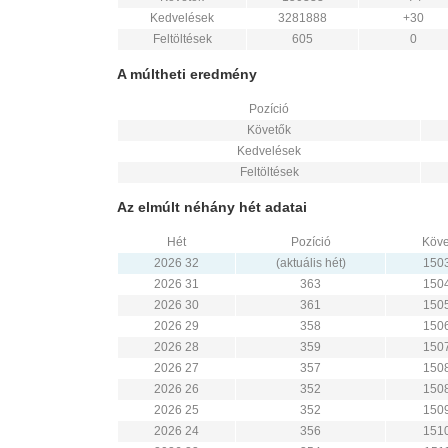
Kedvelések
3281888
+30
Feltöltések
605
0
A múltheti eredmény
Pozíció
Követők
Kedvelések
Feltöltések
Az elmúlt néhány hét adatai
Hét
Pozíció
Köve
2026 32
(aktuális hét)
150
2026 31
363
150
2026 30
361
150
2026 29
358
150
2026 28
359
150
2026 27
357
150
2026 26
352
150
2026 25
352
150
2026 24
356
151