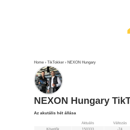
↓
Skip
to
Main
Content
Home
›
TikTokker
›
NEXON Hungary
NEXON Hungary TikTo
Az akutális hét állása
Aktuális
Változás
Követők
150333
-74