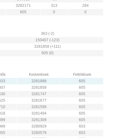
3282171
313
284
605
0
0
363 (-2)
150407 (-123)
3281858 (+111)
605 (0)
tők
Kedvelések
Feltöltések
333
3281888
605
407
3281858
605
530
3281747
605
625
3281677
605
710
3281599
605
818
3281494
605
899
3281309
605
989
3280929
603
055
3280579
603