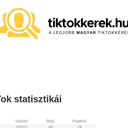
tiktokkerek.h
A LEGJOBB
MAGYAR
TIKTOKKERE
k statisztikái
Várható
Átlag
Projekció
150321
-86
-78