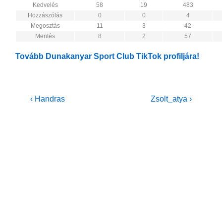
Kedvelés
58
19
483
Hozzászólás
0
0
4
Megosztás
11
3
42
Mentés
8
2
57
Tovább Dunakanyar Sport Club TikTok profiljára!
Bejegyzés
Previous
Next
‹ Handras
Zsolt_atya ›
Post
Post
navigáció
is
is