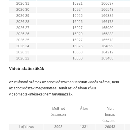
2026 31
16921
166637
2026 30
16924
166543
2026 29
16926
166382
2026 28
16926
166178
2026 27
16927
165980
2026 26
16929
165833
2026 25
16927
165573
2026 24
16876
164899
2026 23
16863
164212
2026 22
16860
163488
Videó statisztikák
Az itt látható számok az adott időszakban feltöltött videók számai, nem
az adott időszak megtekintései, tehát az idősávon kívüli
videómegtekintéseket nem tartalmazzák.
Múlt hét
Átlag
Múlt
összesen
hónap
összesen
Lejátszás
3993
1331
26043