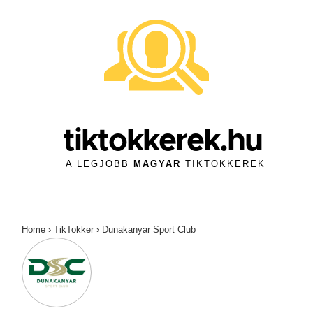
↓
Skip
to
Main
Content
tiktokkerek.hu
A LEGJOBB
MAGYAR
TIKTOKKEREK
Home
›
TikTokker
›
Dunakanyar Sport Club