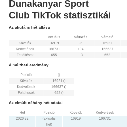
Dunakanyar Sport
Club TikTok statisztikái
Az akutális hét állása
Aktuális
Változás
Várható
Követők
16919
-2
16921
Kedvelések
166731
+94
166637
Feltöltések
655
+3
652
A múltheti eredmény
Pozíció
()
Követők
16921 ()
Kedvelések
166637 ()
Feltöltések
652 ()
Az elmúlt néhány hét adatai
Hét
Pozíció
Követők
Kedvelések
2026 32
(aktuális
16919
166731
hét)