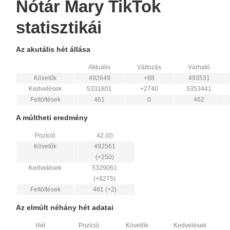
Nótár Mary TikTok
statisztikái
Az akutális hét állása
Aktuális
Változás
Várható
Követők
492649
+88
493531
Kedvelések
5331801
+2740
5353441
Feltöltések
461
0
462
A múltheti eredmény
Pozíció
42 (0)
Követők
492561
(+250)
Kedvelések
5329061
(+8275)
Feltöltések
461 (+2)
Az elmúlt néhány hét adatai
Hét
Pozíció
Követők
Kedvelések