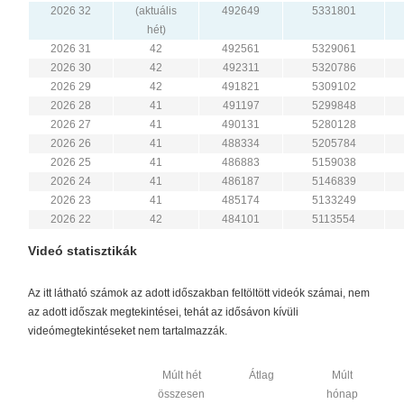
2026 32
(aktuális
492649
5331801
hét)
2026 31
42
492561
5329061
2026 30
42
492311
5320786
2026 29
42
491821
5309102
2026 28
41
491197
5299848
2026 27
41
490131
5280128
2026 26
41
488334
5205784
2026 25
41
486883
5159038
2026 24
41
486187
5146839
2026 23
41
485174
5133249
2026 22
42
484101
5113554
Videó statisztikák
Az itt látható számok az adott időszakban feltöltött videók számai, nem
az adott időszak megtekintései, tehát az idősávon kívüli
videómegtekintéseket nem tartalmazzák.
Múlt hét
Átlag
Múlt
összesen
hónap