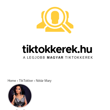
↓
Skip
to
Main
Content
tiktokkerek.hu
A LEGJOBB
MAGYAR
TIKTOKKEREK
Home
›
TikTokker
›
Nótár Mary