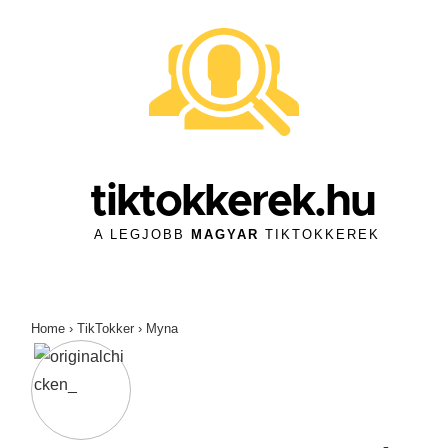
↓
Skip
to
Main
Content
tiktokkerek.hu
A LEGJOBB
MAGYAR
TIKTOKKEREK
Home
›
TikTokker
›
Myna