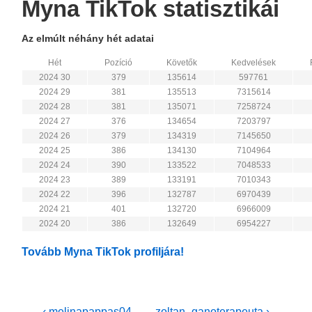
Myna TikTok statisztikái
Az elmúlt néhány hét adatai
Hét
Pozíció
Követők
Kedvelések
2024 30
379
135614
597761
2024 29
381
135513
7315614
2024 28
381
135071
7258724
2024 27
376
134654
7203797
2024 26
379
134319
7145650
2024 25
386
134130
7104964
2024 24
390
133522
7048533
2024 23
389
133191
7010343
2024 22
396
132787
6970439
2024 21
401
132720
6966009
2024 20
386
132649
6954227
Tovább Myna TikTok profiljára!
Previous
Next
‹ melinapappas04
zoltan_ganoterapeuta ›