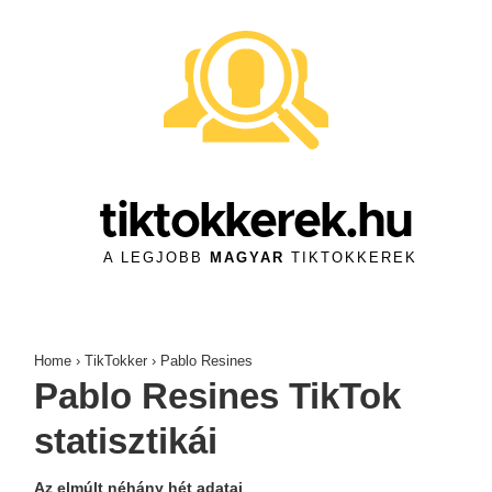
↓
Skip
to
Main
Content
tiktokkerek.hu
A LEGJOBB
MAGYAR
TIKTOKKEREK
Home
›
TikTokker
›
Pablo Resines
Pablo Resines TikTok
statisztikái
Az elmúlt néhány hét adatai