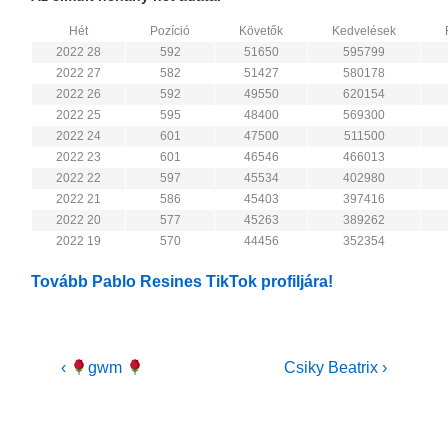
Hét
Pozíció
Követők
Kedvelések
2022 28
592
51650
595799
2022 27
582
51427
580178
2022 26
592
49550
620154
2022 25
595
48400
569300
2022 24
601
47500
511500
2022 23
601
46546
466013
2022 22
597
45534
402980
2022 21
586
45403
397416
2022 20
577
45263
389262
2022 19
570
44456
352354
Tovább Pablo Resines TikTok profiljára!
Bejegyzés
Previous
Next
‹
gwm
Csiky Beatrix ›
Post
Post
navigáció
is
is