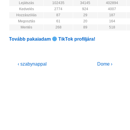
Lejátszás
102435
34145
402894
Kedvelés
2774
924
4007
Hozzászólás
87
29
187
Megosztás
61
20
164
Mentés
268
89
518
Tovább pakaiadam
TikTok profiljára!
Bejegyzés
Previous
Next
‹ szabynappal
Dome ›
Post
Post
navigáció
is
is