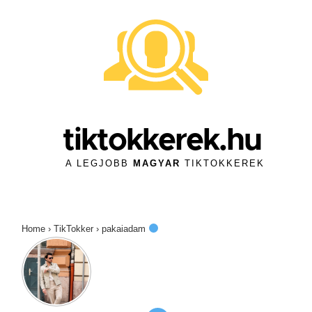
↓
Skip
to
Main
Content
tiktokkerek.hu
A LEGJOBB
MAGYAR
TIKTOKKEREK
Home
›
TikTokker
›
pakaiadam