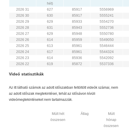
hét)
2026 31
627
85917
5556969
2026 30
630
85917
5555241
2026 29
629
85933
5554270
2026 28
631
85943
5552736
2026 27
629
85948
5550780
2026 26
614
85959
5549050
2026 25
613
85961
5546444
2026 24
617
85961
5544324
2026 23
614
85936
5542092
2026 22
619
85872
5537336
Videó statisztikák
Az itt látható számok az adott időszakban feltöltött videók számai, nem
az adott időszak megtekintései, tehát az idősávon kívüli
videómegtekintéseket nem tartalmazzák.
Múlt hét
Átlag
Múlt
összesen
hónap
összesen