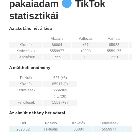
pakaiadam
TikTok
statisztikái
Az akutális hét állása
Aktuális
Változás
Várható
Követők
86004
+87
85928
Kedvelések
5559977
+3008
5559175
Feltöltések
1559
+1
1561
A múltheti eredmény
Pozíció
627 (+3)
Követők
85917 (0)
Kedvelések
5556969
(+1728)
Feltöltések
1558 (+3)
Az elmúlt néhány hét adatai
Hét
Pozíció
Követők
Kedvelések
2026 32
(aktuális
86004
5559977