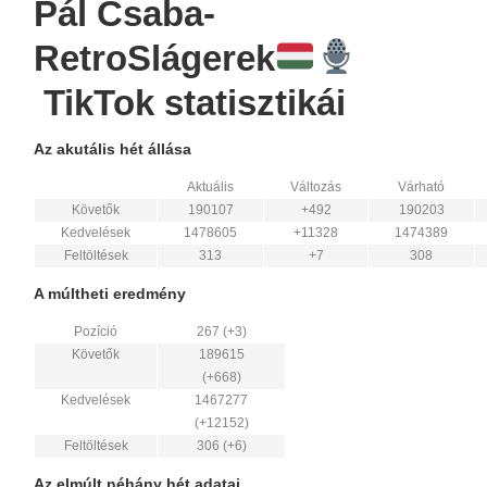
Pál Csaba-
RetroSlágerek
TikTok statisztikái
Az akutális hét állása
Aktuális
Változás
Várható
Követők
190107
+492
190203
Kedvelések
1478605
+11328
1474389
Feltöltések
313
+7
308
A múltheti eredmény
Pozíció
267 (+3)
Követők
189615
(+668)
Kedvelések
1467277
(+12152)
Feltöltések
306 (+6)
Az elmúlt néhány hét adatai