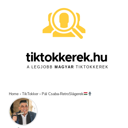
↓
Skip
to
Main
Content
tiktokkerek.hu
A LEGJOBB
MAGYAR
TIKTOKKEREK
Home
›
TikTokker
›
Pál Csaba-RetroSlágerek