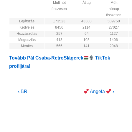
Múlt hét
Átlag
Múlt
összesen
hónap
összesen
Lejátszás
173523
43380
509750
Kedvelés
8456
2114
27027
Hozzászólás
257
64
1127
Megosztás
413
103
1406
Mentés
565
141
2048
Tovább Pál Csaba-RetroSlágerek
TikTok
profiljára!
Bejegyzés
Previous
Next
‹ BRI
Angela
›
Post
Post
navigáció
is
is