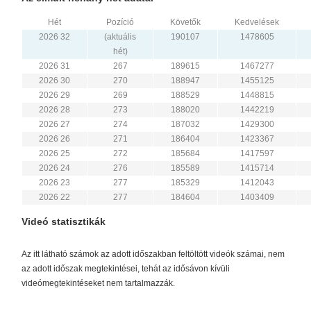
Hét
Pozíció
Követők
Kedvelések
2026 32
(aktuális
190107
1478605
hét)
2026 31
267
189615
1467277
2026 30
270
188947
1455125
2026 29
269
188529
1448815
2026 28
273
188020
1442219
2026 27
274
187032
1429300
2026 26
271
186404
1423367
2026 25
272
185684
1417597
2026 24
276
185589
1415714
2026 23
277
185329
1412043
2026 22
277
184604
1403409
Videó statisztikák
Az itt látható számok az adott időszakban feltöltött videók számai, nem
az adott időszak megtekintései, tehát az idősávon kívüli
videómegtekintéseket nem tartalmazzák.