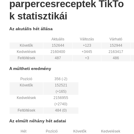
parpercesreceptek TikTo
k statisztikái
Az akutális hét állása
Aktuális
Változás
Várható
Követők
152644
+123
152944
Kedvelések
2160400
+3445
2163417
Feltöltések
487
+3
486
A múltheti eredmény
Pozíció
356 (-2)
Követők
152521
(+165)
Kedvelések
2156955
(+2740)
Feltöltések
484 (0)
Az elmúlt néhány hét adatai
Hét
Pozíció
Követők
Kedvelések