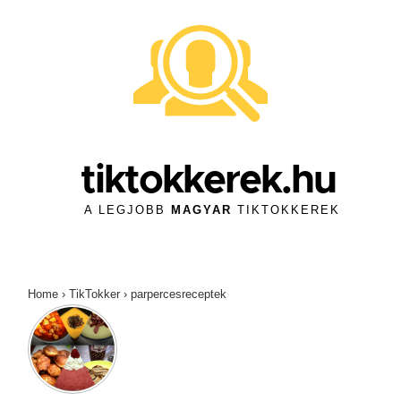
↓
Skip
to
Main
Content
tiktokkerek.hu
A LEGJOBB
MAGYAR
TIKTOKKEREK
Home
›
TikTokker
›
parpercesreceptek