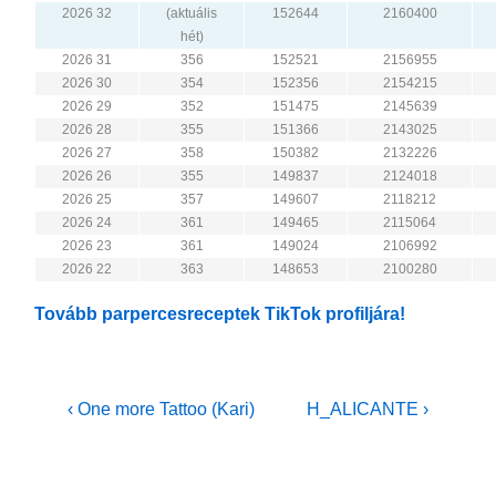
2026 32
(aktuális
152644
2160400
hét)
2026 31
356
152521
2156955
2026 30
354
152356
2154215
2026 29
352
151475
2145639
2026 28
355
151366
2143025
2026 27
358
150382
2132226
2026 26
355
149837
2124018
2026 25
357
149607
2118212
2026 24
361
149465
2115064
2026 23
361
149024
2106992
2026 22
363
148653
2100280
Tovább parpercesreceptek TikTok profiljára!
Bejegyzés
Previous
Next
‹ One more Tattoo (Kari)
H_ALICANTE ›
Post
Post
navigáció
is
is