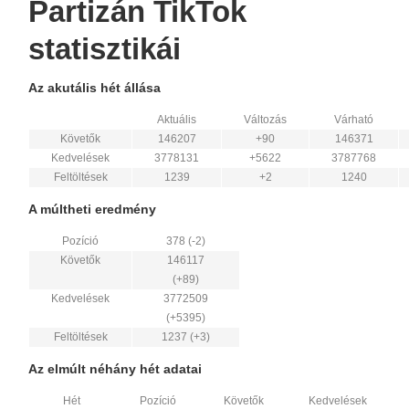
Partizán TikTok
statisztikái
Az akutális hét állása
Aktuális
Változás
Várható
Követők
146207
+90
146371
Kedvelések
3778131
+5622
3787768
Feltöltések
1239
+2
1240
A múltheti eredmény
Pozíció
378 (-2)
Követők
146117
(+89)
Kedvelések
3772509
(+5395)
Feltöltések
1237 (+3)
Az elmúlt néhány hét adatai
Hét
Pozíció
Követők
Kedvelések