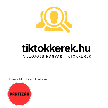
↓
Skip
to
Main
Content
tiktokkerek.hu
A LEGJOBB
MAGYAR
TIKTOKKEREK
Home
›
TikTokker
›
Partizán