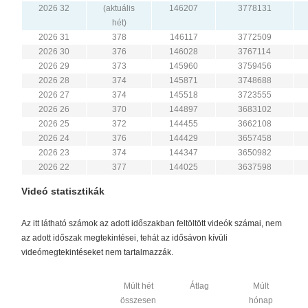
2026 32
(aktuális
146207
3778131
hét)
2026 31
378
146117
3772509
2026 30
376
146028
3767114
2026 29
373
145960
3759456
2026 28
374
145871
3748688
2026 27
374
145518
3723555
2026 26
370
144897
3683102
2026 25
372
144455
3662108
2026 24
376
144429
3657458
2026 23
374
144347
3650982
2026 22
377
144025
3637598
Videó statisztikák
Az itt látható számok az adott időszakban feltöltött videók számai, nem
az adott időszak megtekintései, tehát az idősávon kívüli
videómegtekintéseket nem tartalmazzák.
Múlt hét
Átlag
Múlt
összesen
hónap