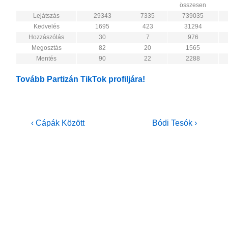
összesen
Lejátszás
29343
7335
739035
Kedvelés
1695
423
31294
Hozzászólás
30
7
976
Megosztás
82
20
1565
Mentés
90
22
2288
Tovább Partizán TikTok profiljára!
Bejegyzés
Previous
Next
‹ Cápák Között
Bódi Tesók ›
Post
Post
navigáció
is
is