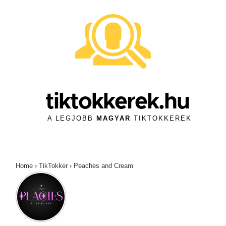
↓
Skip
to
Main
Content
tiktokkerek.hu
A LEGJOBB
MAGYAR
TIKTOKKEREK
Home
›
TikTokker
›
Peaches and Cream