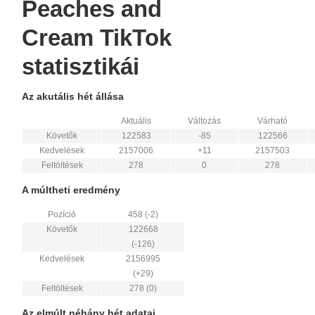
Peaches and
Cream TikTok
statisztikái
Az akutális hét állása
Aktuális
Változás
Várható
Követők
122583
-85
122566
Kedvelések
2157006
+11
2157503
Feltöltések
278
0
278
A múltheti eredmény
Pozíció
458 (-2)
Követők
122668
(-126)
Kedvelések
2156995
(+29)
Feltöltések
278 (0)
Az elmúlt néhány hét adatai