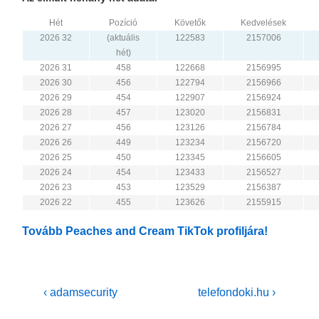
Hét
Pozíció
Követők
Kedvelések
2026 32
(aktuális
122583
2157006
hét)
2026 31
458
122668
2156995
2026 30
456
122794
2156966
2026 29
454
122907
2156924
2026 28
457
123020
2156831
2026 27
456
123126
2156784
2026 26
449
123234
2156720
2026 25
450
123345
2156605
2026 24
454
123433
2156527
2026 23
453
123529
2156387
2026 22
455
123626
2155915
Tovább Peaches and Cream TikTok profiljára!
Bejegyzés
Previous
Next
‹ adamsecurity
telefondoki.hu ›
Post
Post
navigáció