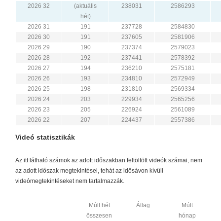
2026 32
(aktuális
238031
2586293
hét)
2026 31
191
237728
2584830
2026 30
191
237605
2581906
2026 29
190
237374
2579023
2026 28
192
237441
2578392
2026 27
194
236210
2575181
2026 26
193
234810
2572949
2026 25
198
231810
2569334
2026 24
203
229934
2565256
2026 23
205
226924
2561089
2026 22
207
224437
2557386
Videó statisztikák
Az itt látható számok az adott időszakban feltöltött videók számai, nem
az adott időszak megtekintései, tehát az idősávon kívüli
videómegtekintéseket nem tartalmazzák.
Múlt hét
Átlag
Múlt
összesen
hónap