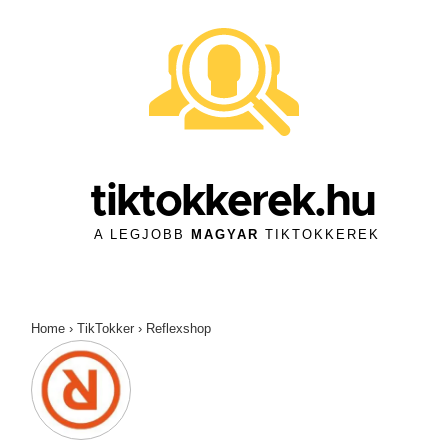
↓
Skip
to
Main
Content
tiktokkerek.hu
A LEGJOBB
MAGYAR
TIKTOKKEREK
Home
›
TikTokker
›
Reflexshop