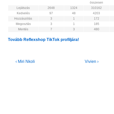
összesen
Lejátszás
2648
1324
310162
Kedvelés
97
48
4203
Hozzászólás
3
1
172
Megosztás
3
1
185
Mentés
7
3
480
Tovább Reflexshop TikTok profiljára!
Bejegyzés
Previous
Next
‹ Miri Nkoli
Vivien ›
Post
Post
navigáció
is
is