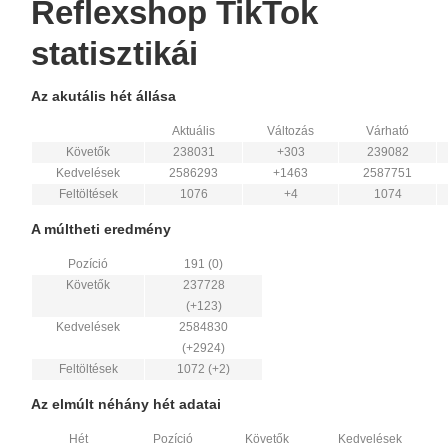
Reflexshop TikTok
statisztikái
Az akutális hét állása
Aktuális
Változás
Várható
Követők
238031
+303
239082
Kedvelések
2586293
+1463
2587751
Feltöltések
1076
+4
1074
A múltheti eredmény
Pozíció
191 (0)
Követők
237728
(+123)
Kedvelések
2584830
(+2924)
Feltöltések
1072 (+2)
Az elmúlt néhány hét adatai
Hét
Pozíció
Követők
Kedvelések