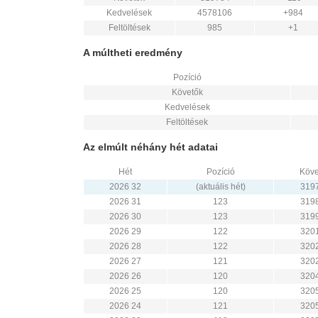
Kedvelések
4578106
+984
Feltöltések
985
+1
A múltheti eredmény
Pozíció
Követők
Kedvelések
Feltöltések
Az elmúlt néhány hét adatai
Hét
Pozíció
Köve
2026 32
(aktuális hét)
319
2026 31
123
319
2026 30
123
319
2026 29
122
320
2026 28
122
320
2026 27
121
320
2026 26
120
320
2026 25
120
320
2026 24
121
320