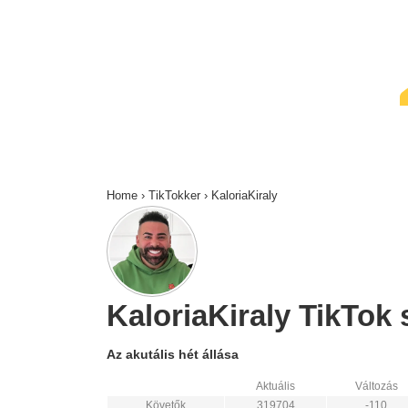
↓
Skip
to
Main
Content
Home
›
TikTokker
›
KaloriaKiraly
KaloriaKiraly TikTok s
Az akutális hét állása
Aktuális
Változás
Követők
319704
-110