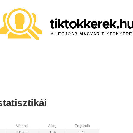
tiktokkerek.h
A LEGJOBB
MAGYAR
TIKTOKKERE
tatisztikái
Várható
Átlag
Projekció
319710
-104
-71