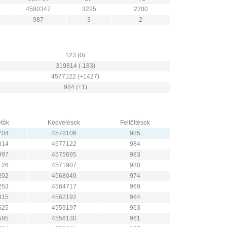
4580347
3225
2200
987
3
2
123 (0)
319814 (-183)
4577122 (+1427)
984 (+1)
tők
Kedvelések
Feltöltések
704
4578106
985
814
4577122
984
997
4575695
983
126
4571907
980
202
4568049
974
253
4564717
969
415
4562192
964
525
4559197
963
595
4556130
961