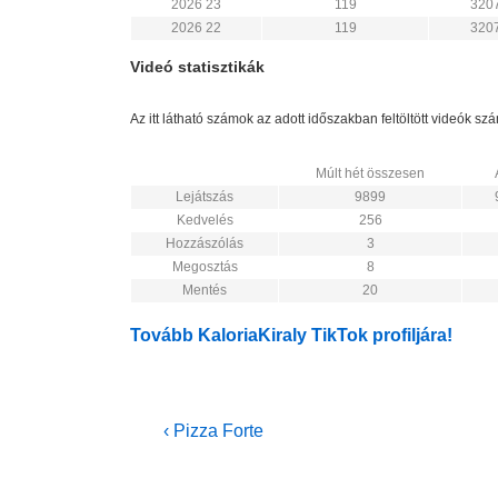
2026 23
119
320
2026 22
119
320
Videó statisztikák
Az itt látható számok az adott időszakban feltöltött videók s
Múlt hét összesen
Lejátszás
9899
Kedvelés
256
Hozzászólás
3
Megosztás
8
Mentés
20
Tovább KaloriaKiraly TikTok profiljára!
Bejegyzés
Previous
‹ Pizza Forte
Post
navigáció
is