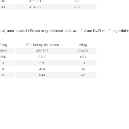
704
4552611
957
793
4548893
953
zámai, nem az adott időszak megtekintései, tehát az idősávon kívüli videómegtekint
Átlag
Múlt hónap összesen
Átlag
9899
469787
23489
256
9389
469
3
270
13
8
494
24
20
844
42