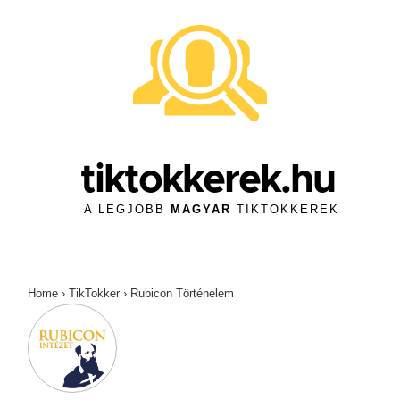
↓
Skip
to
Main
Content
tiktokkerek.hu
A LEGJOBB
MAGYAR
TIKTOKKEREK
Home
›
TikTokker
›
Rubicon Történelem