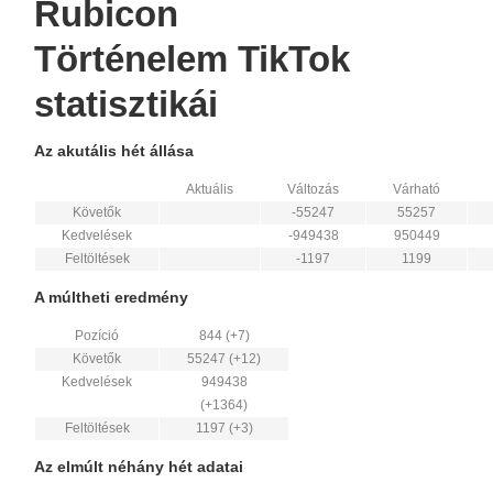
Rubicon
Történelem TikTok
statisztikái
Az akutális hét állása
Aktuális
Változás
Várható
Követők
-55247
55257
Kedvelések
-949438
950449
Feltöltések
-1197
1199
A múltheti eredmény
Pozíció
844 (+7)
Követők
55247 (+12)
Kedvelések
949438
(+1364)
Feltöltések
1197 (+3)
Az elmúlt néhány hét adatai