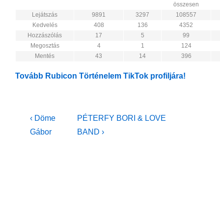
összesen
Lejátszás
9891
3297
108557
Kedvelés
408
136
4352
Hozzászólás
17
5
99
Megosztás
4
1
124
Mentés
43
14
396
Tovább Rubicon Történelem TikTok profiljára!
Bejegyzés
Previous
Next
‹ Döme
PÉTERFY BORI & LOVE
Post
Post
navigáció
Gábor
BAND ›
is
is