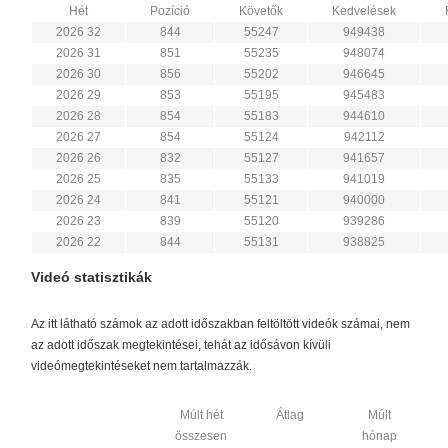
Hét
Pozíció
Követők
Kedvelések
2026 32
844
55247
949438
2026 31
851
55235
948074
2026 30
856
55202
946645
2026 29
853
55195
945483
2026 28
854
55183
944610
2026 27
854
55124
942112
2026 26
832
55127
941657
2026 25
835
55133
941019
2026 24
841
55121
940000
2026 23
839
55120
939286
2026 22
844
55131
938825
Videó statisztikák
Az itt látható számok az adott időszakban feltöltött videók számai, nem
az adott időszak megtekintései, tehát az idősávon kívüli
videómegtekintéseket nem tartalmazzák.
Múlt hét
Átlag
Múlt
összesen
hónap