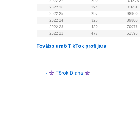
2022 27
290
101873
2022 26
294
101481
2022 25
297
98900
2022 24
326
89800
2022 23
430
70076
2022 22
477
61596
Tovább urnö TikTok profiljára!
Bejegyzés
Previous
‹
Török Diána
Post
navigáció
is