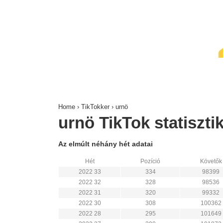
↓
Skip
to
Main
Content
Home
›
TikTokker
›
urnö
urnö TikTok statisztik
Az elmúlt néhány hét adatai
Hét
Pozíció
Követők
2022 33
334
98399
2022 32
328
98536
2022 31
320
99332
2022 30
308
100362
2022 28
295
101649