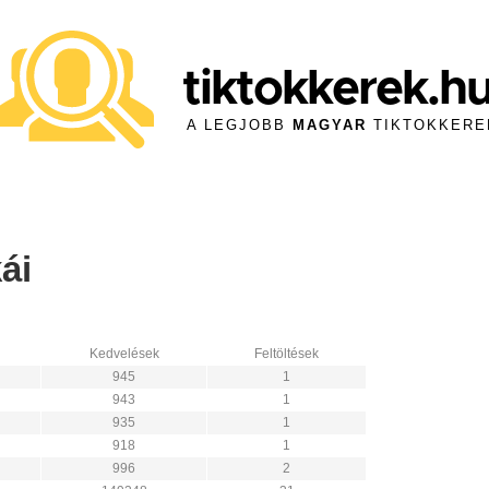
tiktokkerek.h
A LEGJOBB
MAGYAR
TIKTOKKERE
ái
Kedvelések
Feltöltések
945
1
943
1
935
1
918
1
996
2