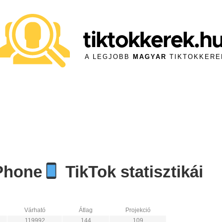
tiktokkerek.h
A LEGJOBB
MAGYAR
TIKTOKKERE
iPhone
TikTok statisztikái
Várható
Átlag
Projekció
119992
144
109