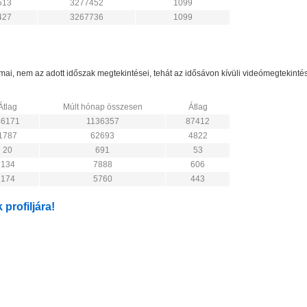
513
3277452
1099
427
3267736
1099
zámai, nem az adott időszak megtekintései, tehát az idősávon kívüli videómegtekint
Átlag
Múlt hónap összesen
Átlag
46171
1136357
87412
1787
62693
4822
20
691
53
134
7888
606
174
5760
443
 profiljára!