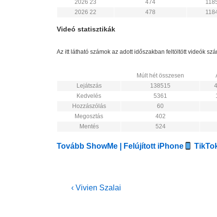
2026 23
474
118
2026 22
478
118
Videó statisztikák
Az itt látható számok az adott időszakban feltöltött videók s
Múlt hét összesen
Lejátszás
138515
Kedvelés
5361
Hozzászólás
60
Megosztás
402
Mentés
524
Tovább ShowMe | Felújított iPhone
TikTok
Bejegyzés
Previous
‹ Vivien Szalai
Post
navigáció
is