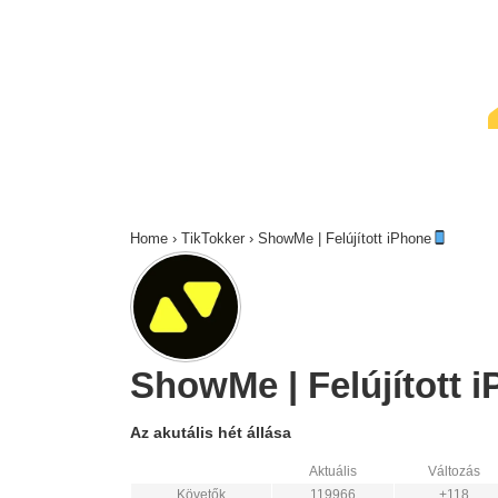
↓
Skip
to
Main
Content
Home
›
TikTokker
›
ShowMe | Felújított iPhone
ShowMe | Felújított 
Az akutális hét állása
Aktuális
Változás
Követők
119966
+118