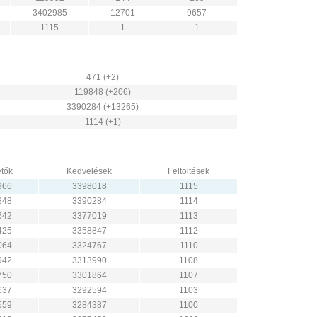
3402985
12701
9657
1115
1
1
471 (+2)
119848 (+206)
3390284 (+13265)
1114 (+1)
tők
Kedvelések
Feltöltések
966
3398018
1115
848
3390284
1114
642
3377019
1113
425
3358847
1112
064
3324767
1110
942
3313990
1108
750
3301864
1107
637
3292594
1103
559
3284387
1100