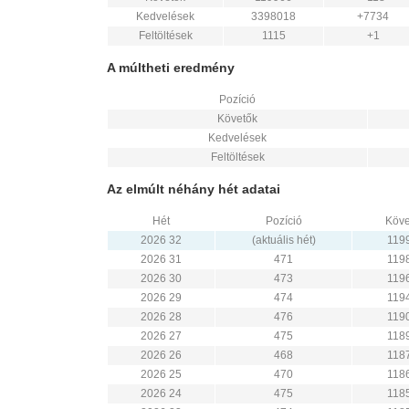
Kedvelések
3398018
+7734
Feltöltések
1115
+1
A múltheti eredmény
Pozíció
Követők
Kedvelések
Feltöltések
Az elmúlt néhány hét adatai
Hét
Pozíció
Köve
2026 32
(aktuális hét)
119
2026 31
471
119
2026 30
473
119
2026 29
474
119
2026 28
476
119
2026 27
475
118
2026 26
468
118
2026 25
470
118
2026 24
475
118