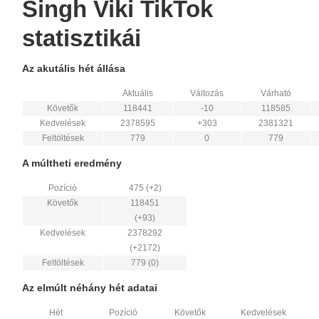
Singh Viki TikTok
statisztikái
Az akutális hét állása
Aktuális
Változás
Várható
Követők
118441
-10
118585
Kedvelések
2378595
+303
2381321
Feltöltések
779
0
779
A múltheti eredmény
Pozíció
475 (+2)
Követők
118451
(+93)
Kedvelések
2378292
(+2172)
Feltöltések
779 (0)
Az elmúlt néhány hét adatai
Hét
Pozíció
Követők
Kedvelések