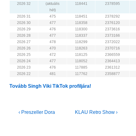
2026 32
(aktuális
118441
2378595
hét)
2026 31
475
118451
2378292
2026 30
477
118358
2376120
2026 29
476
118300
2373616
2026 28
477
118337
2373166
2026 27
478
118299
2372022
2026 26
470
118263
2370716
2026 25
472
118125
2366559
2026 24
477
118052
2364413
2026 23
476
117885
2361312
2026 22
481
117762
2358877
Tovább Singh Viki TikTok profiljára!
Bejegyzés
Previous
Next
‹ Preszeller Dora
KLAU Retro Show ›
Post
Post
navigáció
is
is