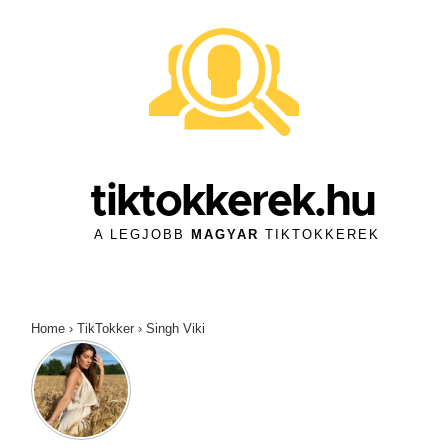
↓
Skip
to
Main
Content
tiktokkerek.hu
A LEGJOBB
MAGYAR
TIKTOKKEREK
Home
›
TikTokker
›
Singh Viki