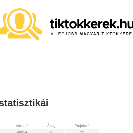
tiktokkerek.h
A LEGJOBB
MAGYAR
TIKTOKKERE
tatisztikái
Várható
Átlag
Projekció
68094
98
58