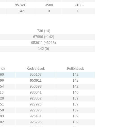
957491
3580
2108
142
0
0
736 (+4)
67996 (+142)
953911 (+3218)
142 (0)
tők
Kedvelések
Feltöltések
60
955107
142
96
953911
142
54
950693
142
16
930041
140
28
928352
139
51
927926
139
50
927378
139
93
926451
139
02
925796
139