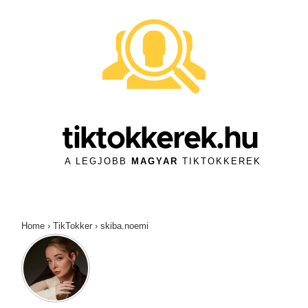
↓
Skip
to
Main
Content
tiktokkerek.hu
A LEGJOBB
MAGYAR
TIKTOKKEREK
Home
›
TikTokker
›
skiba.noemi