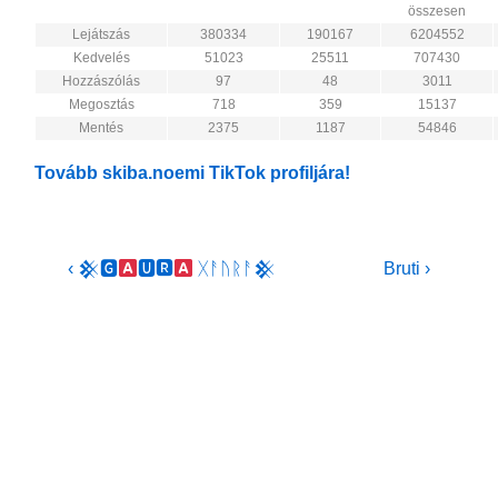
összesen
Lejátszás
380334
190167
6204552
Kedvelés
51023
25511
707430
Hozzászólás
97
48
3011
Megosztás
718
359
15137
Mentés
2375
1187
54846
Tovább skiba.noemi TikTok profiljára!
Bejegyzés
Previous
Next
‹ 𒆜🅶
🆄🆁
ᚷᚨᚢᚱᚨ𒆜
Bruti ›
Post
Post
navigáció
is
is