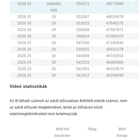
2026 32
(aktuális
554272
48171694
hét)
2026 31
29
553367
48024978
2026 30
29
552015
47846570
2026 29
29
550088
47587971
2026 28
29
548934
47385470
2026 27
29
547540
47185836
2026 26
29
545621
46931478
2026 25
30
544409
46720553
2026 24
30
543215
46483866
2026 23
30
542391
46310674
2026 22
30
541912
46168599
Videó statisztikák
Az itt látható számok az adott időszakban feltöltött videók számai, nem
az adott időszak megtekintései, tehát az idősávon kívüli
videómegtekintéseket nem tartalmazzák.
Múlt hét
Átlag
Múlt
összesen
hónap