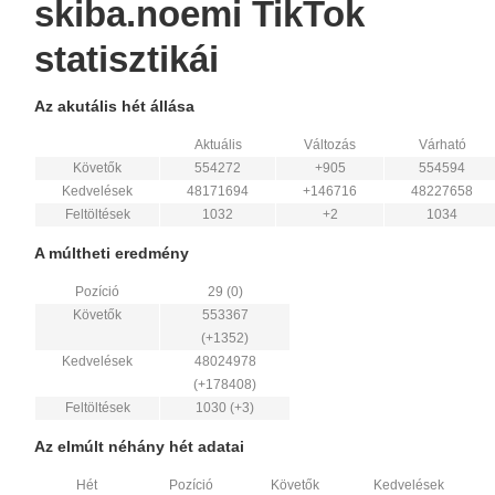
skiba.noemi TikTok
statisztikái
Az akutális hét állása
Aktuális
Változás
Várható
Követők
554272
+905
554594
Kedvelések
48171694
+146716
48227658
Feltöltések
1032
+2
1034
A múltheti eredmény
Pozíció
29 (0)
Követők
553367
(+1352)
Kedvelések
48024978
(+178408)
Feltöltések
1030 (+3)
Az elmúlt néhány hét adatai
Hét
Pozíció
Követők
Kedvelések