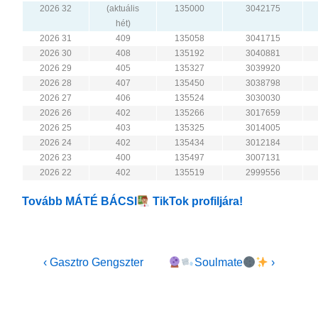
2026 32
(aktuális
135000
3042175
hét)
2026 31
409
135058
3041715
2026 30
408
135192
3040881
2026 29
405
135327
3039920
2026 28
407
135450
3038798
2026 27
406
135524
3030030
2026 26
402
135266
3017659
2026 25
403
135325
3014005
2026 24
402
135434
3012184
2026 23
400
135497
3007131
2026 22
402
135519
2999556
Tovább MÁTÉ BÁCSI
TikTok profiljára!
Bejegyzés
Previous
Next
‹ Gasztro Gengszter
Soulmate
›
Post
Post
navigáció
is
is