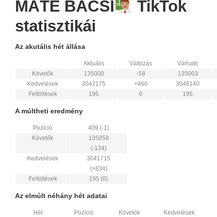
MÁTÉ BÁCSI
TikTok
statisztikái
Az akutális hét állása
Aktuális
Változás
Várható
Követők
135000
-58
135003
Kedvelések
3042175
+460
3046140
Feltöltések
195
0
195
A múltheti eredmény
Pozíció
409 (-1)
Követők
135058
(-134)
Kedvelések
3041715
(+834)
Feltöltések
195 (0)
Az elmúlt néhány hét adatai
Hét
Pozíció
Követők
Kedvelések