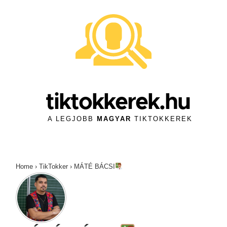
↓
Skip
to
Main
Content
tiktokkerek.hu
A LEGJOBB
MAGYAR
TIKTOKKEREK
Home
›
TikTokker
›
MÁTÉ BÁCSI