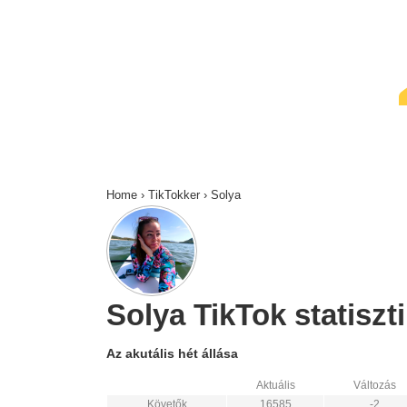
↓
Skip
to
Main
Content
Home
›
TikTokker
›
Solya
Solya TikTok statiszti
Az akutális hét állása
Aktuális
Változás
Követők
16585
-2