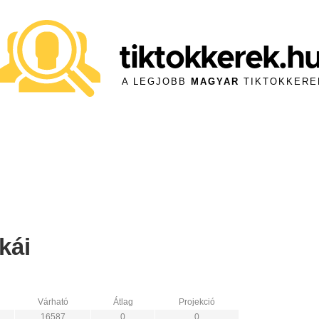
tiktokkerek.h
A LEGJOBB
MAGYAR
TIKTOKKERE
kái
Várható
Átlag
Projekció
16587
0
0