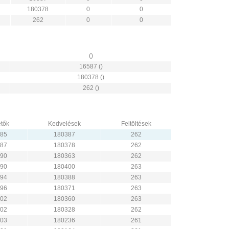
180378
0
0
262
0
0
()
16587 ()
180378 ()
262 ()
tők
Kedvelések
Feltöltések
85
180387
262
87
180378
262
90
180363
262
90
180400
263
94
180388
263
96
180371
263
02
180360
263
02
180328
262
03
180236
261