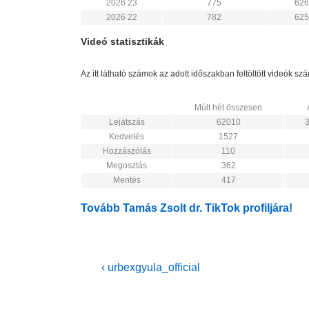
2026 23
775
626
2026 22
782
625
Videó statisztikák
Az itt látható számok az adott időszakban feltöltött videók s
Múlt hét összesen
Lejátszás
62010
Kedvelés
1527
Hozzászólás
110
Megosztás
362
Mentés
417
Tovább Tamás Zsolt dr. TikTok profiljára!
Bejegyzés
Previous
‹ urbexgyula_official
Post
navigáció
is