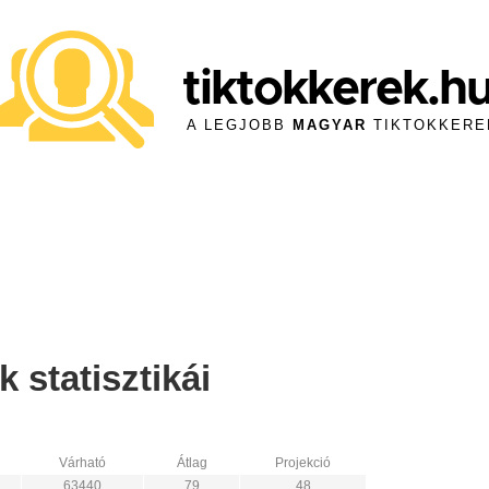
tiktokkerek.h
A LEGJOBB
MAGYAR
TIKTOKKERE
 statisztikái
Várható
Átlag
Projekció
63440
79
48