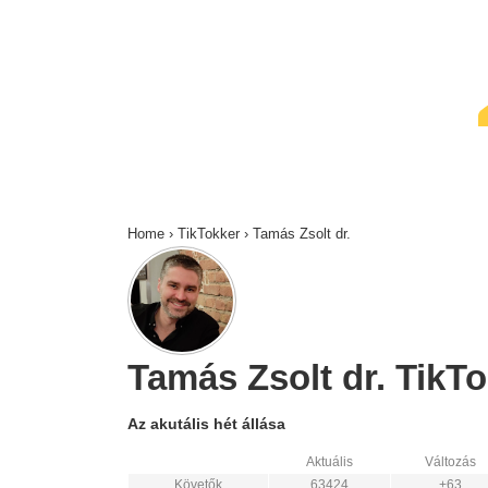
↓
Skip
to
Main
Content
Home
›
TikTokker
›
Tamás Zsolt dr.
Tamás Zsolt dr. TikTok
Az akutális hét állása
Aktuális
Változás
Követők
63424
+63