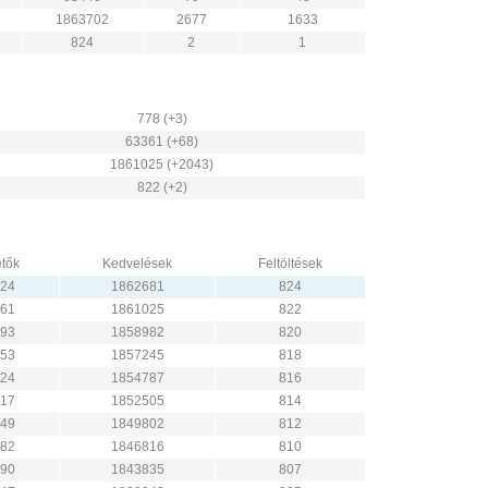
1863702
2677
1633
824
2
1
778 (+3)
63361 (+68)
1861025 (+2043)
822 (+2)
tők
Kedvelések
Feltöltések
24
1862681
824
61
1861025
822
93
1858982
820
53
1857245
818
24
1854787
816
17
1852505
814
49
1849802
812
82
1846816
810
90
1843835
807