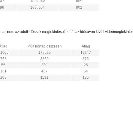
47
1839042
805
98
1836054
802
zámai, nem az adott időszak megtekintései, tehát az idősávon kívüli videómegtekint
Átlag
Múlt hónap összesen
Átlag
31005
179525
19947
763
3362
373
55
239
26
181
487
54
208
1131
125