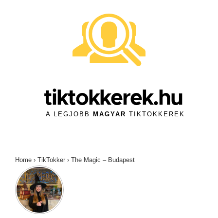
↓
Skip
to
Main
Content
tiktokkerek.hu
A LEGJOBB
MAGYAR
TIKTOKKEREK
Home
›
TikTokker
›
The Magic – Budapest