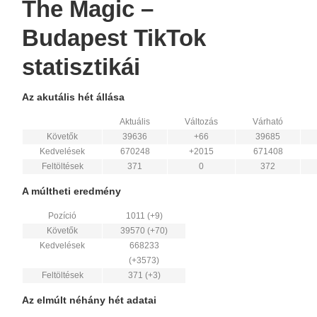
The Magic –
Budapest TikTok
statisztikái
Az akutális hét állása
Aktuális
Változás
Várható
Követők
39636
+66
39685
Kedvelések
670248
+2015
671408
Feltöltések
371
0
372
A múltheti eredmény
Pozíció
1011 (+9)
Követők
39570 (+70)
Kedvelések
668233
(+3573)
Feltöltések
371 (+3)
Az elmúlt néhány hét adatai