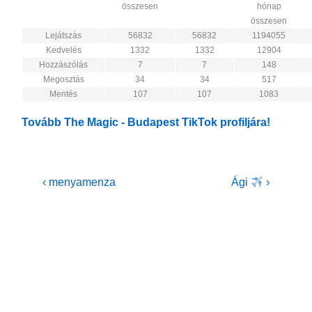
összesen
hónap
összesen
Lejátszás
56832
56832
1194055
Kedvelés
1332
1332
12904
Hozzászólás
7
7
148
Megosztás
34
34
517
Mentés
107
107
1083
Tovább The Magic - Budapest TikTok profiljára!
Bejegyzés
Previous
Next
‹ menyamenza
Ági
›
Post
Post
navigáció
is
is