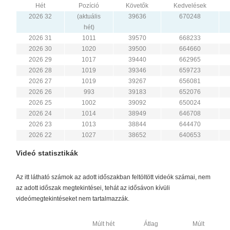
Hét
Pozíció
Követők
Kedvelések
2026 32
(aktuális
39636
670248
hét)
2026 31
1011
39570
668233
2026 30
1020
39500
664660
2026 29
1017
39440
662965
2026 28
1019
39346
659723
2026 27
1019
39267
656081
2026 26
993
39183
652076
2026 25
1002
39092
650024
2026 24
1014
38949
646708
2026 23
1013
38844
644470
2026 22
1027
38652
640653
Videó statisztikák
Az itt látható számok az adott időszakban feltöltött videók számai, nem
az adott időszak megtekintései, tehát az idősávon kívüli
videómegtekintéseket nem tartalmazzák.
Múlt hét
Átlag
Múlt