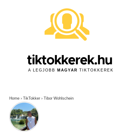
↓
Skip
to
Main
Content
tiktokkerek.hu
A LEGJOBB
MAGYAR
TIKTOKKEREK
Home
›
TikTokker
›
Tibor Wohlschein