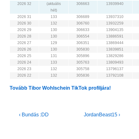
2026 32
(aktuális
306663
13939940
hét)
2026 31
133
306689
13937310
2026 30
132
306760
13932259
2026 29
130
306633
13904135
2026 28
130
306554
13886591
2026 27
129
306351
13869444
2026 26
130
305830
13839851
2026 25
131
305896
13829286
2026 24
133
305763
13809493
2026 23
132
305758
13796137
2026 22
132
305836
13792108
Tovább Tibor Wohlschein TikTok profiljára!
Bejegyzés
Previous
Next
‹ Bundás :DD
JordanBeast15 ›
Post
Post
navigáció
is
is