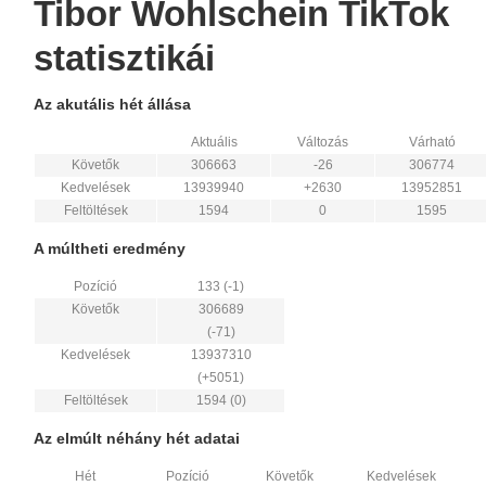
Tibor Wohlschein TikTok
statisztikái
Az akutális hét állása
Aktuális
Változás
Várható
Követők
306663
-26
306774
Kedvelések
13939940
+2630
13952851
Feltöltések
1594
0
1595
A múltheti eredmény
Pozíció
133 (-1)
Követők
306689
(-71)
Kedvelések
13937310
(+5051)
Feltöltések
1594 (0)
Az elmúlt néhány hét adatai
Hét
Pozíció
Követők
Kedvelések