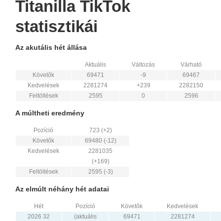
Titanilla TikTok
statisztikái
Az akutális hét állása
Aktuális
Változás
Várható
Követők
69471
-9
69467
Kedvelések
2281274
+239
2282150
Feltöltések
2595
0
2596
A múltheti eredmény
Pozíció
723 (+2)
Követők
69480 (-12)
Kedvelések
2281035
(+169)
Feltöltések
2595 (-3)
Az elmúlt néhány hét adatai
Hét
Pozíció
Követők
Kedvelések
2026 32
(aktuális
69471
2281274