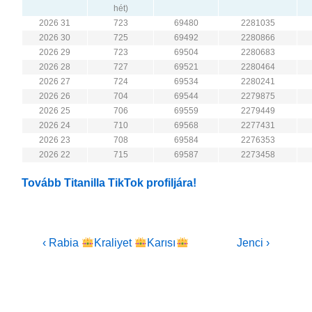
hét)
2026 31
723
69480
2281035
2026 30
725
69492
2280866
2026 29
723
69504
2280683
2026 28
727
69521
2280464
2026 27
724
69534
2280241
2026 26
704
69544
2279875
2026 25
706
69559
2279449
2026 24
710
69568
2277431
2026 23
708
69584
2276353
2026 22
715
69587
2273458
Tovább Titanilla TikTok profiljára!
Bejegyzés
Previous
Next
‹ Rabia
Kraliyet
Karısı
Jenci ›
Post
Post
navigáció
is
is