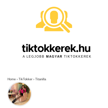
↓
Skip
to
Main
Content
tiktokkerek.hu
A LEGJOBB
MAGYAR
TIKTOKKEREK
Home
›
TikTokker
›
Titanilla