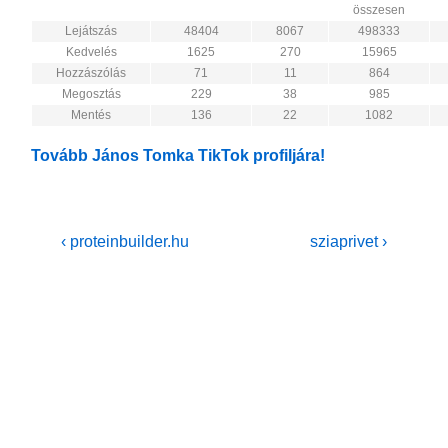
összesen
Lejátszás
48404
8067
498333
Kedvelés
1625
270
15965
Hozzászólás
71
11
864
Megosztás
229
38
985
Mentés
136
22
1082
Tovább János Tomka TikTok profiljára!
Bejegyzés
Previous
Next
‹ proteinbuilder.hu
sziaprivet ›
Post
Post
navigáció
is
is