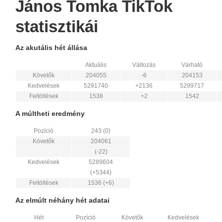
János Tomka TikTok
statisztikái
Az akutális hét állása
Aktuális
Változás
Várható
Követők
204055
-6
204153
Kedvelések
5291740
+2136
5299717
Feltöltések
1538
+2
1542
A múltheti eredmény
Pozíció
243 (0)
Követők
204061
(-22)
Kedvelések
5289604
(+5344)
Feltöltések
1536 (+6)
Az elmúlt néhány hét adatai
Hét
Pozíció
Követők
Kedvelések