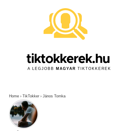
↓
Skip
to
Main
Content
tiktokkerek.hu
A LEGJOBB
MAGYAR
TIKTOKKEREK
Home
›
TikTokker
›
János Tomka