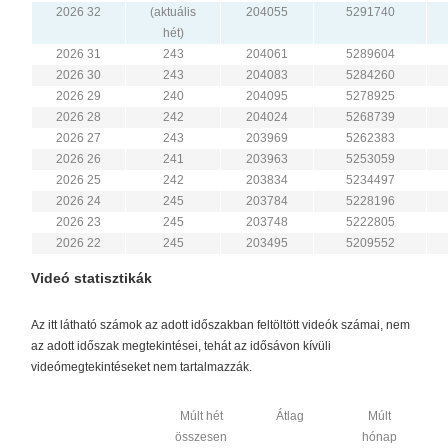
2026 32
(aktuális
204055
5291740
hét)
2026 31
243
204061
5289604
2026 30
243
204083
5284260
2026 29
240
204095
5278925
2026 28
242
204024
5268739
2026 27
243
203969
5262383
2026 26
241
203963
5253059
2026 25
242
203834
5234497
2026 24
245
203784
5228196
2026 23
245
203748
5222805
2026 22
245
203495
5209552
Videó statisztikák
Az itt látható számok az adott időszakban feltöltött videók számai, nem
az adott időszak megtekintései, tehát az idősávon kívüli
videómegtekintéseket nem tartalmazzák.
Múlt hét
Átlag
Múlt
összesen
hónap