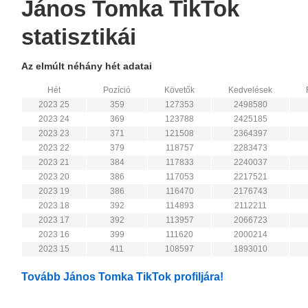
János Tomka TikTok
statisztikái
Az elmúlt néhány hét adatai
Hét
Pozíció
Követők
Kedvelések
2023 25
359
127353
2498580
2023 24
369
123788
2425185
2023 23
371
121508
2364397
2023 22
379
118757
2283473
2023 21
384
117833
2240037
2023 20
386
117053
2217521
2023 19
386
116470
2176743
2023 18
392
114893
2112211
2023 17
392
113957
2066723
2023 16
399
111620
2000214
2023 15
411
108597
1893010
Tovább János Tomka TikTok profiljára!