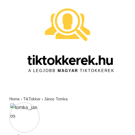
↓
Skip
to
Main
Content
tiktokkerek.hu
A LEGJOBB
MAGYAR
TIKTOKKEREK
Home
›
TikTokker
›
János Tomka