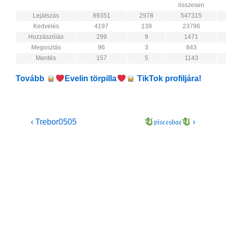
összesen
Lejátszás
89351
2978
547315
Kedvelés
4197
139
23796
Hozzászólás
299
9
1471
Megosztás
96
3
843
Mentés
157
5
1143
Tovább
Evelin törpilla
TikTok profiljára!
Bejegyzés
Previous
Next
‹ Trebor0505
𝔭𝔦𝔰𝔠𝔢𝔰𝔟𝔞𝔢
›
Post
Post
navigáció
is
is