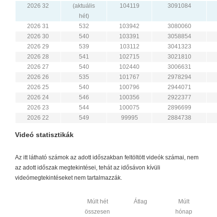
2026 32
(aktuális
104119
3091084
hét)
2026 31
532
103942
3080060
2026 30
540
103391
3058854
2026 29
539
103112
3041323
2026 28
541
102715
3021810
2026 27
540
102440
3006631
2026 26
535
101767
2978294
2026 25
540
100796
2944071
2026 24
546
100356
2922377
2026 23
544
100075
2896699
2026 22
549
99995
2884738
Videó statisztikák
Az itt látható számok az adott időszakban feltöltött videók számai, nem
az adott időszak megtekintései, tehát az idősávon kívüli
videómegtekintéseket nem tartalmazzák.
Múlt hét
Átlag
Múlt
összesen
hónap