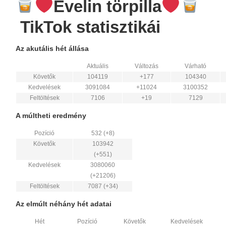
Evelin törpilla
TikTok statisztikái
Az akutális hét állása
Aktuális
Változás
Várható
Követők
104119
+177
104340
Kedvelések
3091084
+11024
3100352
Feltöltések
7106
+19
7129
A múltheti eredmény
Pozíció
532 (+8)
Követők
103942
(+551)
Kedvelések
3080060
(+21206)
Feltöltések
7087 (+34)
Az elmúlt néhány hét adatai
Hét
Pozíció
Követők
Kedvelések