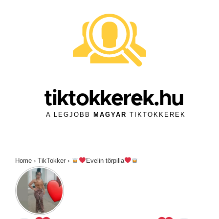
↓
Skip
to
Main
Content
tiktokkerek.hu
A LEGJOBB
MAGYAR
TIKTOKKEREK
Home
›
TikTokker
›
Evelin törpilla