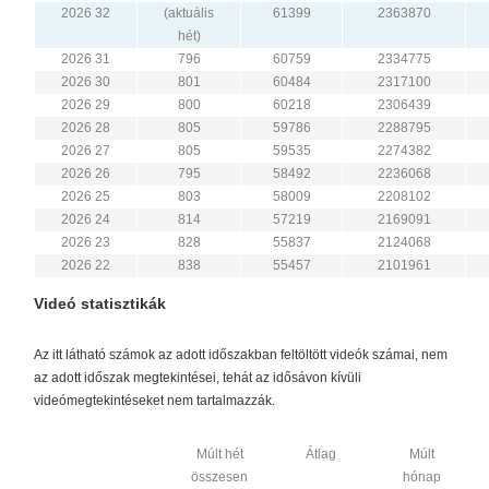
2026 32
(aktuális
61399
2363870
hét)
2026 31
796
60759
2334775
2026 30
801
60484
2317100
2026 29
800
60218
2306439
2026 28
805
59786
2288795
2026 27
805
59535
2274382
2026 26
795
58492
2236068
2026 25
803
58009
2208102
2026 24
814
57219
2169091
2026 23
828
55837
2124068
2026 22
838
55457
2101961
Videó statisztikák
Az itt látható számok az adott időszakban feltöltött videók számai, nem
az adott időszak megtekintései, tehát az idősávon kívüli
videómegtekintéseket nem tartalmazzák.
Múlt hét
Átlag
Múlt
összesen
hónap