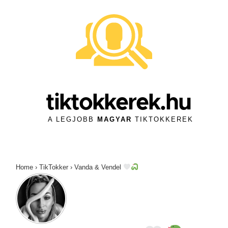
↓
Skip
to
Main
Content
tiktokkerek.hu
A LEGJOBB
MAGYAR
TIKTOKKEREK
Home
›
TikTokker
›
Vanda & Vendel