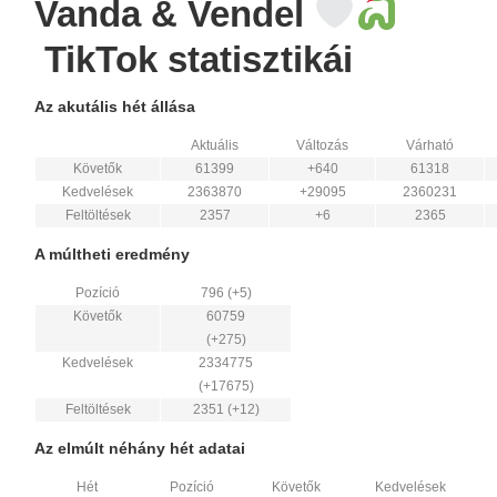
Vanda & Vendel
TikTok statisztikái
Az akutális hét állása
Aktuális
Változás
Várható
Követők
61399
+640
61318
Kedvelések
2363870
+29095
2360231
Feltöltések
2357
+6
2365
A múltheti eredmény
Pozíció
796 (+5)
Követők
60759
(+275)
Kedvelések
2334775
(+17675)
Feltöltések
2351 (+12)
Az elmúlt néhány hét adatai
Hét
Pozíció
Követők
Kedvelések