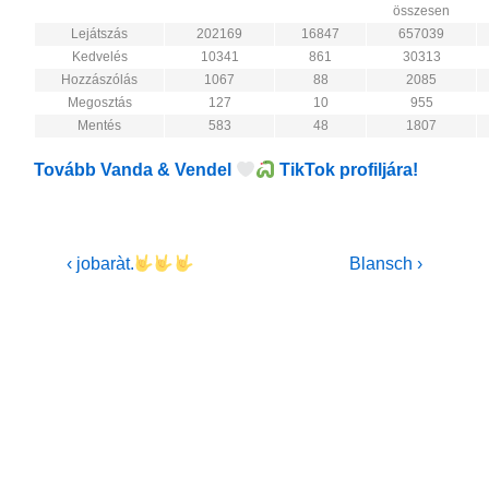
összesen
Lejátszás
202169
16847
657039
Kedvelés
10341
861
30313
Hozzászólás
1067
88
2085
Megosztás
127
10
955
Mentés
583
48
1807
Tovább Vanda & Vendel
TikTok profiljára!
Bejegyzés
Previous
Next
‹ jobaràt.
Blansch ›
Post
Post
navigáció
is
is