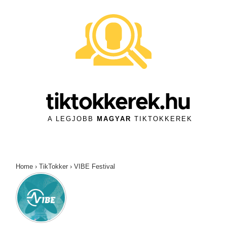
↓
Skip
to
Main
Content
tiktokkerek.hu
A LEGJOBB
MAGYAR
TIKTOKKEREK
Home
›
TikTokker
›
VIBE Festival