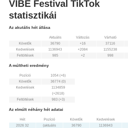
VIBE Festival TikTok
statisztikái
Az akutális hét állása
Aktuális
Változás
Várható
Követők
36790
+16
37116
Kedvelések
1136943
+2084
1155238
Feltöltések
985
+2
998
A múltheti eredmény
Pozíció
1054 (+6)
Követők
36774 (0)
Kedvelések
1134859
(+2618)
Feltöltések
983 (+3)
Az elmúlt néhány hét adatai
Hét
Pozíció
Követők
Kedvelések
2026 32
(aktuális
36790
1136943