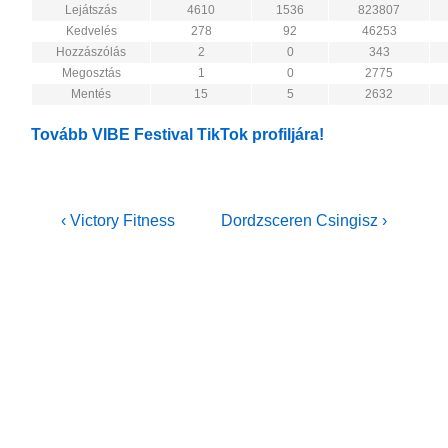
Lejátszás
4610
1536
823807
Kedvelés
278
92
46253
Hozzászólás
2
0
343
Megosztás
1
0
2775
Mentés
15
5
2632
Tovább VIBE Festival TikTok profiljára!
Bejegyzés
Previous
Next
‹ Victory Fitness
Dordzsceren Csingisz ›
Post
Post
navigáció
is
is