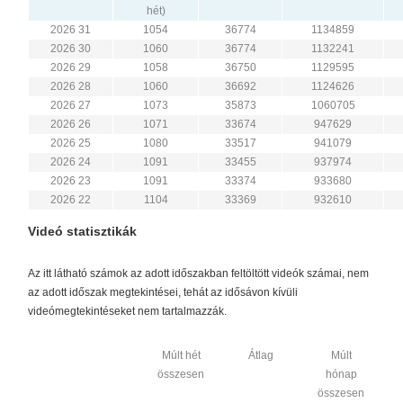
hét)
2026 31
1054
36774
1134859
2026 30
1060
36774
1132241
2026 29
1058
36750
1129595
2026 28
1060
36692
1124626
2026 27
1073
35873
1060705
2026 26
1071
33674
947629
2026 25
1080
33517
941079
2026 24
1091
33455
937974
2026 23
1091
33374
933680
2026 22
1104
33369
932610
Videó statisztikák
Az itt látható számok az adott időszakban feltöltött videók számai, nem
az adott időszak megtekintései, tehát az idősávon kívüli
videómegtekintéseket nem tartalmazzák.
Múlt hét
Átlag
Múlt
összesen
hónap
összesen