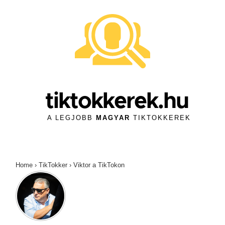
↓
Skip
to
Main
Content
tiktokkerek.hu
A LEGJOBB
MAGYAR
TIKTOKKEREK
Home
›
TikTokker
›
Viktor a TikTokon