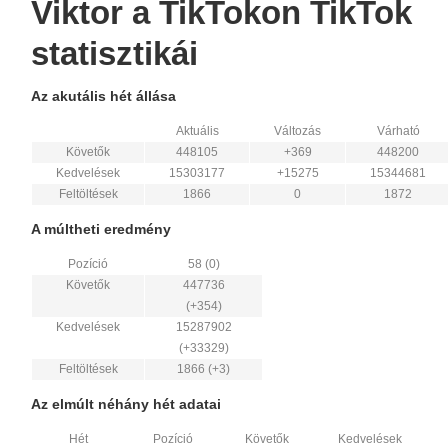
Viktor a TikTokon TikTok
statisztikái
Az akutális hét állása
Aktuális
Változás
Várható
Követők
448105
+369
448200
Kedvelések
15303177
+15275
15344681
Feltöltések
1866
0
1872
A múltheti eredmény
Pozíció
58 (0)
Követők
447736
(+354)
Kedvelések
15287902
(+33329)
Feltöltések
1866 (+3)
Az elmúlt néhány hét adatai
Hét
Pozíció
Követők
Kedvelések