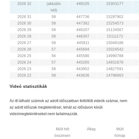
2026 32
(aktuális
448105
15303177
hét)
2026 31
58
447736
15287902
2026 30
58
447382
15254573
2026 29
58
446207
15134567
2026 28
58
446307
15111172
2026 27
58
445811
15049186
2026 26
57
445694
15024542
2026 25
56
445580
14990788
2026 24
57
445265
14931876
2026 23
58
443952
14827591
2026 22
58
443636
14796663
Videó statisztikák
Az itt látható számok az adott időszakban feltöltött videók számai, nem
az adott időszak megtekintései, tehát az idősávon kívüli
videómegtekintéseket nem tartalmazzák.
Múlt hét
Átlag
Múlt
összesen
hónap