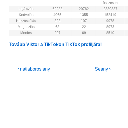
összesen
Lejátszás
62288
20762
2330337
Kedvelés
4065
1355
152419
Hozzászólás
323
107
9978
Megosztás
68
22
8973
Mentés
207
69
8510
Tovább Viktor a TikTokon TikTok profiljára!
Bejegyzés
Previous
Next
‹ natiaboroslany
Seany ›
Post
Post
navigáció
is
is