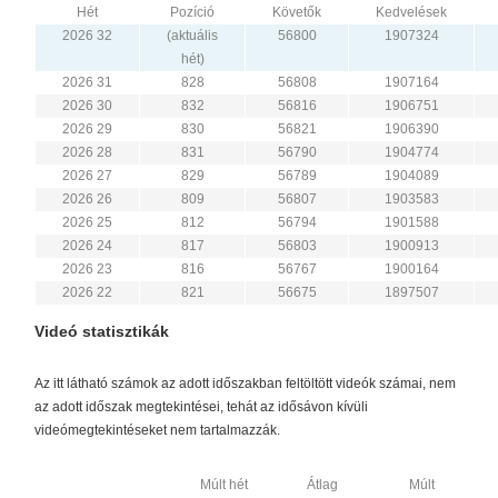
Hét
Pozíció
Követők
Kedvelések
2026 32
(aktuális
56800
1907324
hét)
2026 31
828
56808
1907164
2026 30
832
56816
1906751
2026 29
830
56821
1906390
2026 28
831
56790
1904774
2026 27
829
56789
1904089
2026 26
809
56807
1903583
2026 25
812
56794
1901588
2026 24
817
56803
1900913
2026 23
816
56767
1900164
2026 22
821
56675
1897507
Videó statisztikák
Az itt látható számok az adott időszakban feltöltött videók számai, nem
az adott időszak megtekintései, tehát az idősávon kívüli
videómegtekintéseket nem tartalmazzák.
Múlt hét
Átlag
Múlt