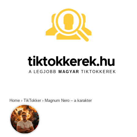
↓
Skip
to
Main
Content
tiktokkerek.hu
A LEGJOBB
MAGYAR
TIKTOKKEREK
Home
›
TikTokker
›
Magnum Nero – a karakter