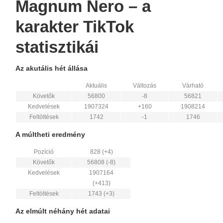
Magnum Nero – a
karakter TikTok
statisztikái
Az akutális hét állása
Aktuális
Változás
Várható
Követők
56800
-8
56821
Kedvelések
1907324
+160
1908214
Feltöltések
1742
-1
1746
A múltheti eredmény
Pozíció
828 (+4)
Követők
56808 (-8)
Kedvelések
1907164
(+413)
Feltöltések
1743 (+3)
Az elmúlt néhány hét adatai