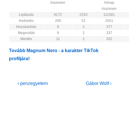
összesen
hónap
összesen
Lejátszás
9172
2293
111581
Kedvelés
209
52
2051
Hozzászólás
9
2
377
Megosztás
9
2
337
Mentés
11
2
202
Tovább Magnum Nero - a karakter TikTok
profiljára!
Bejegyzés
Previous
Next
‹ penzegyetem
Gábor Wolf ›
Post
Post
navigáció
is
is