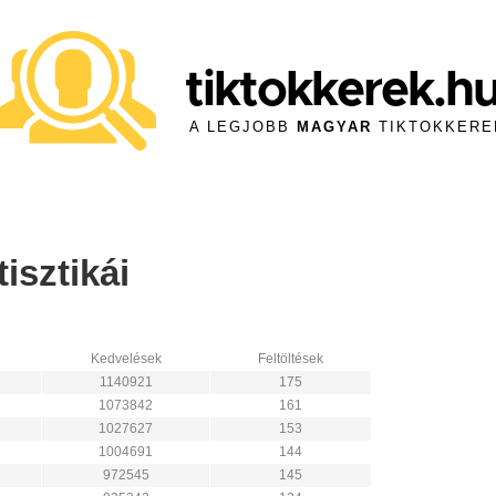
tiktokkerek.h
A LEGJOBB
MAGYAR
TIKTOKKERE
isztikái
Kedvelések
Feltöltések
1140921
175
1073842
161
1027627
153
1004691
144
972545
145