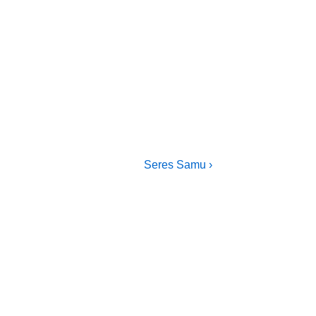
Next
Seres Samu ›
Post
is