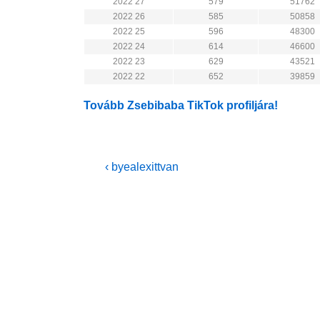
2022 27
579
51762
2022 26
585
50858
2022 25
596
48300
2022 24
614
46600
2022 23
629
43521
2022 22
652
39859
Tovább Zsebibaba TikTok profiljára!
Bejegyzés
Previous
‹ byealexittvan
Post
navigáció
is