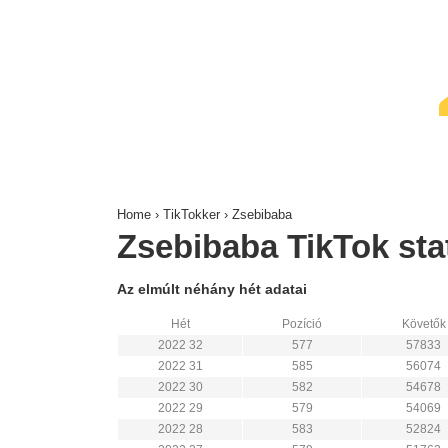
↓
Skip
to
Main
Content
Home
›
TikTokker
›
Zsebibaba
Zsebibaba TikTok stat
Az elmúlt néhány hét adatai
Hét
Pozíció
Követők
2022 32
577
57833
2022 31
585
56074
2022 30
582
54678
2022 29
579
54069
2022 28
583
52824