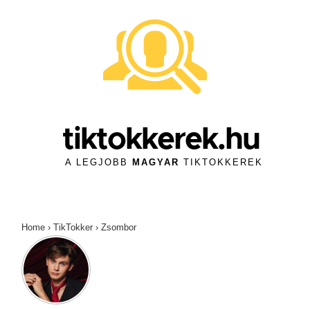
↓
Skip
to
Main
Content
tiktokkerek.hu
A LEGJOBB
MAGYAR
TIKTOKKEREK
Home
›
TikTokker
›
Zsombor