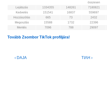
összesen
Lejátszás
1334355
148261
7180821
Kedvelés
151541
16837
559697
Hozzászólás
665
73
2432
Megosztás
15588
1732
22396
Mentés
7096
788
29097
Tovább Zsombor TikTok profiljára!
Bejegyzés
Previous
Next
‹ DAJA
TIΛH ›
Post
Post
navigáció
is
is