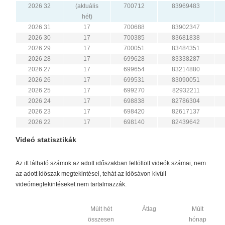
2026 32
(aktuális
700712
83969483
hét)
2026 31
17
700688
83902347
2026 30
17
700385
83681838
2026 29
17
700051
83484351
2026 28
17
699628
83338287
2026 27
17
699654
83214880
2026 26
17
699531
83090051
2026 25
17
699270
82932211
2026 24
17
698838
82786304
2026 23
17
698420
82617137
2026 22
17
698140
82439642
Videó statisztikák
Az itt látható számok az adott időszakban feltöltött videók számai, nem
az adott időszak megtekintései, tehát az idősávon kívüli
videómegtekintéseket nem tartalmazzák.
Múlt hét
Átlag
Múlt
összesen
hónap