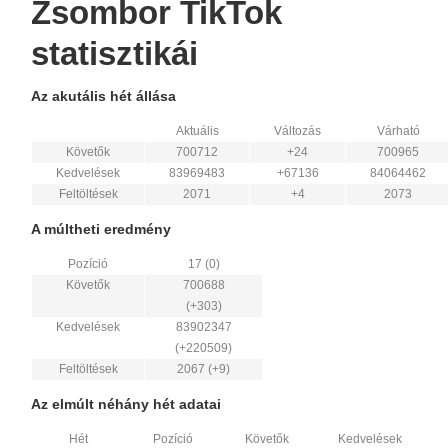
Zsombor TikTok
statisztikái
Az akutális hét állása
Aktuális
Változás
Várható
Követők
700712
+24
700965
Kedvelések
83969483
+67136
84064462
Feltöltések
2071
+4
2073
A múltheti eredmény
Pozíció
17 (0)
Követők
700688
(+303)
Kedvelések
83902347
(+220509)
Feltöltések
2067 (+9)
Az elmúlt néhány hét adatai
Hét
Pozíció
Követők
Kedvelések