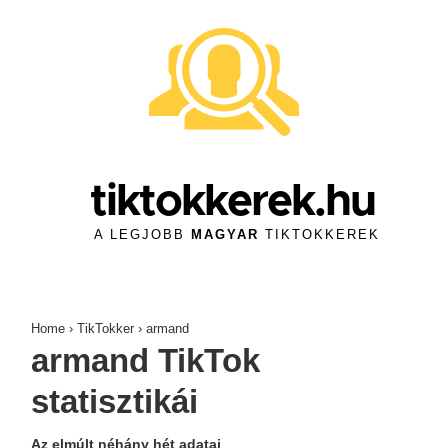
↓
Skip
to
Main
Content
tiktokkerek.hu
A LEGJOBB
MAGYAR
TIKTOKKEREK
Home
›
TikTokker
›
armand
armand TikTok
statisztikái
Az elmúlt néhány hét adatai