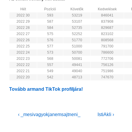
Hét
Pozíció
Követők
Kedvelések
2022 30
593
53219
846041
2022 29
587
53107
837908
2022 28
584
52735
829687
2022 27
575
52252
823102
2022 26
576
51770
808568
2022 25
577
51000
791700
2022 24
573
50700
786600
2022 23
568
50081
772706
2022 22
557
49441
756126
2022 21
549
49040
751986
2022 20
542
48713
747670
Tovább armand TikTok profiljára!
Bejegyzés
Previous
Next
‹ _mesivagyokjanemsajtneni_
IstiAkli ›
Post
Post
navigáció
is
is