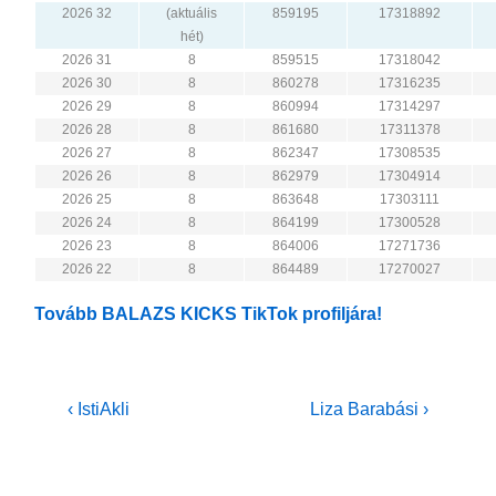
2026 32
(aktuális
859195
17318892
hét)
2026 31
8
859515
17318042
2026 30
8
860278
17316235
2026 29
8
860994
17314297
2026 28
8
861680
17311378
2026 27
8
862347
17308535
2026 26
8
862979
17304914
2026 25
8
863648
17303111
2026 24
8
864199
17300528
2026 23
8
864006
17271736
2026 22
8
864489
17270027
Tovább BALAZS KICKS TikTok profiljára!
Bejegyzés
Previous
Next
‹ IstiAkli
Liza Barabási ›
Post
Post
navigáció
is
is