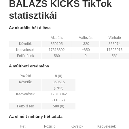
BALAZS KICKS TikTok
statisztikái
Az akutális hét állása
Aktuális
Változás
Várható
Követők
859195
-320
858974
Kedvelések
17318892
+850
17323016
Feltöltések
580
0
581
A múltheti eredmény
Pozíció
8 (0)
Követők
859515
(-763)
Kedvelések
17318042
(+1807)
Feltöltések
580 (0)
Az elmúlt néhány hét adatai
Hét
Pozíció
Követők
Kedvelések