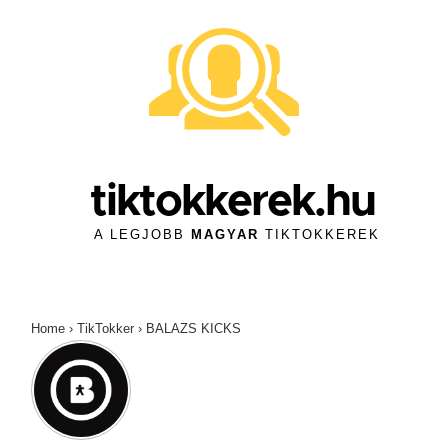
↓
Skip
to
Main
Content
tiktokkerek.hu
A LEGJOBB
MAGYAR
TIKTOKKEREK
Home
›
TikTokker
›
BALAZS KICKS