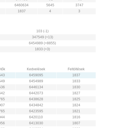
6460634
5645
3747
1837
4
3
103 (-1)
347549 (+13)
6454989 (+8855)
1833 (+3)
tők
Kedvelések
Feltöltések
543
6459095
1837
549
6454989
1833
536
6446134
1830
642
6442073
1827
765
6438628
1825
907
6434842
1824
765
6423595
1821
944
6420110
1816
056
6413030
1807