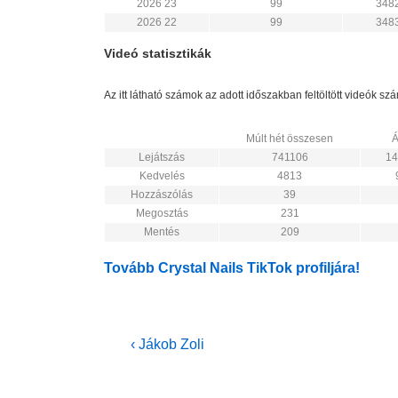
2026 23
99
348
2026 22
99
348
Videó statisztikák
Az itt látható számok az adott időszakban feltöltött videók s
Múlt hét összesen
Á
Lejátszás
741106
14
Kedvelés
4813
Hozzászólás
39
Megosztás
231
Mentés
209
Tovább Crystal Nails TikTok profiljára!
Bejegyzés
Previous
‹ Jákob Zoli
Post
navigáció
is