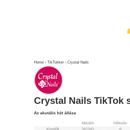
↓
Skip
to
Main
Content
Home
›
TikTokker
›
Crystal Nails
Crystal Nails TikTok s
Az akutális hét állása
Aktuális
Változás
Követők
347543
-6