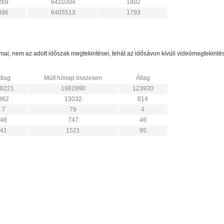
269
6410304
1802
396
6405513
1793
zámai, nem az adott időszak megtekintései, tehát az idősávon kívüli videómegtekint
tlag
Múlt hónap összesen
Átlag
8221
1982890
123930
962
13032
814
7
79
4
46
747
46
41
1521
95