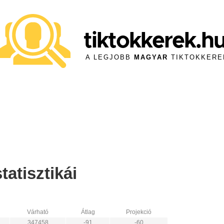
tiktokkerek.h
A LEGJOBB
MAGYAR
TIKTOKKERE
tatisztikái
Várható
Átlag
Projekció
347458
-91
-60