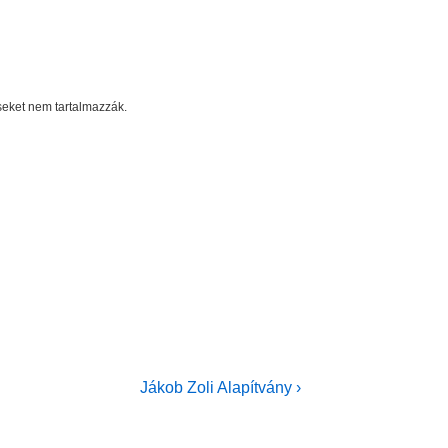
éseket nem tartalmazzák.
Next
Jákob Zoli Alapítvány ›
Post
is