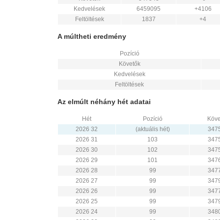
Kedvelések
6459095
+4106
Feltöltések
1837
+4
A múltheti eredmény
Pozíció
Követők
Kedvelések
Feltöltések
Az elmúlt néhány hét adatai
Hét
Pozíció
Köve
2026 32
(aktuális hét)
347
2026 31
103
347
2026 30
102
347
2026 29
101
347
2026 28
99
347
2026 27
99
347
2026 26
99
347
2026 25
99
347
2026 24
99
348