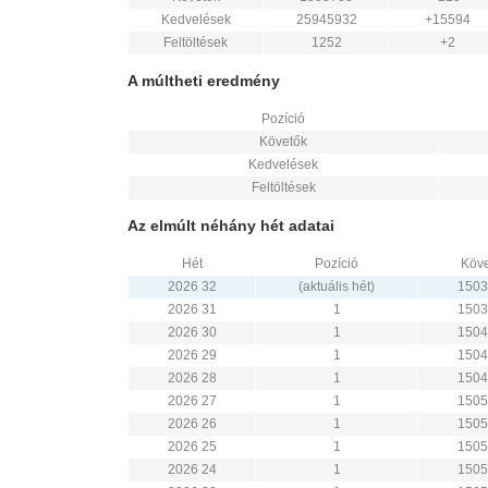
Kedvelések
25945932
+15594
Feltöltések
1252
+2
A múltheti eredmény
Pozíció
Követők
Kedvelések
Feltöltések
Az elmúlt néhány hét adatai
Hét
Pozíció
Köve
2026 32
(aktuális hét)
1503
2026 31
1
1503
2026 30
1
1504
2026 29
1
1504
2026 28
1
1504
2026 27
1
1505
2026 26
1
1505
2026 25
1
1505
2026 24
1
1505