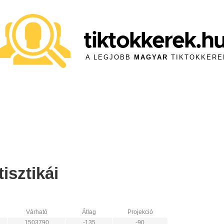
tiktokkerek.h
A LEGJOBB
MAGYAR
TIKTOKKERE
isztikái
Várható
Átlag
Projekció
1503790
-135
-90