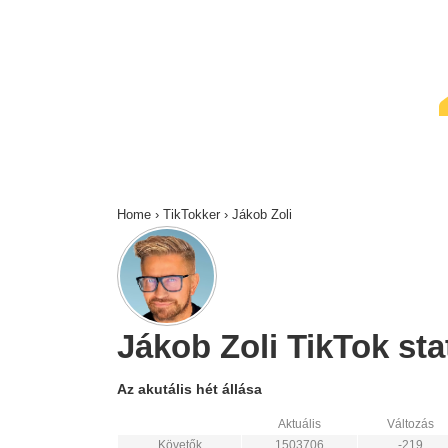
↓
Skip
to
Main
Content
Home
›
TikTokker
›
Jákob Zoli
Jákob Zoli TikTok stat
Az akutális hét állása
Aktuális
Változás
Követők
1503706
-219