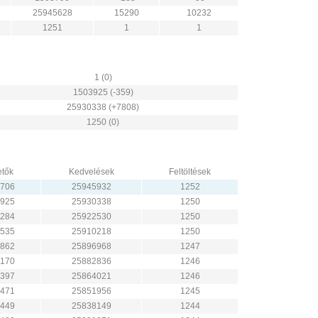
25945628
15290
10232
1251
1
1
1 (0)
1503925 (-359)
25930338 (+7808)
1250 (0)
tők
Kedvelések
Feltöltések
706
25945932
1252
925
25930338
1250
284
25922530
1250
535
25910218
1250
862
25896968
1247
170
25882836
1246
397
25864021
1246
471
25851956
1245
449
25838149
1244