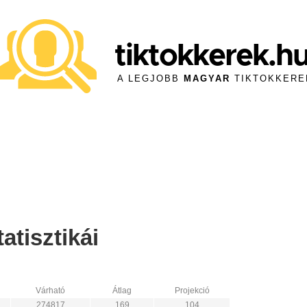
tiktokkerek.h
A LEGJOBB
MAGYAR
TIKTOKKERE
tisztikái
Várható
Átlag
Projekció
274817
169
104