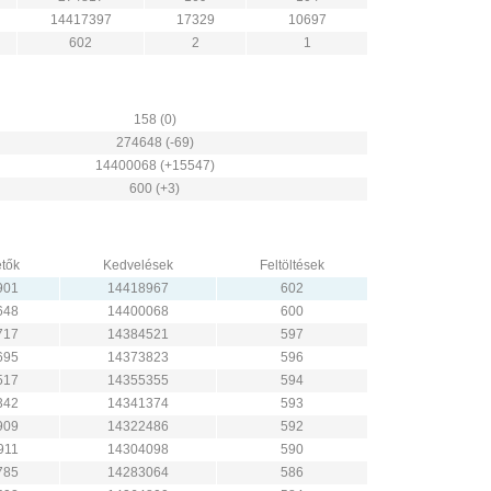
14417397
17329
10697
602
2
1
158 (0)
274648 (-69)
14400068 (+15547)
600 (+3)
tők
Kedvelések
Feltöltések
901
14418967
602
648
14400068
600
717
14384521
597
695
14373823
596
517
14355355
594
342
14341374
593
909
14322486
592
911
14304098
590
785
14283064
586