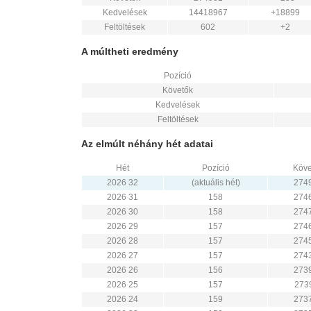
Kedvelések
14418967
+18899
Feltöltések
602
+2
A múltheti eredmény
Pozíció
Követők
Kedvelések
Feltöltések
Az elmúlt néhány hét adatai
Hét
Pozíció
Köve
2026 32
(aktuális hét)
274
2026 31
158
274
2026 30
158
274
2026 29
157
274
2026 28
157
274
2026 27
157
274
2026 26
156
273
2026 25
157
273
2026 24
159
273