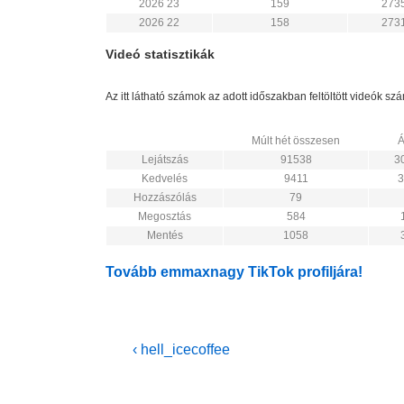
2026 23
159
273
2026 22
158
273
Videó statisztikák
Az itt látható számok az adott időszakban feltöltött videók s
Múlt hét összesen
Á
Lejátszás
91538
3
Kedvelés
9411
3
Hozzászólás
79
Megosztás
584
Mentés
1058
Tovább emmaxnagy TikTok profiljára!
Bejegyzés
Previous
‹ hell_icecoffee
Post
navigáció
is