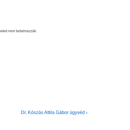
éseket nem tartalmazzák.
Next
Dr. Kószás Attila Gábor ügyvéd ›
Post
is