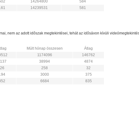
502
14264800
584
161
14239531
581
zámai, nem az adott időszak megtekintései, tehát az idősávon kívüli videómegtekint
tlag
Múlt hónap összesen
Átlag
0512
1174096
146762
137
38994
4874
26
258
32
194
3000
375
352
6684
835