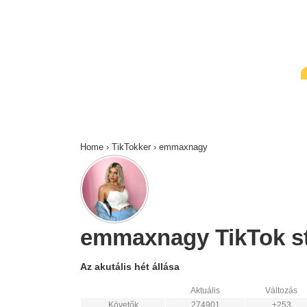
↓
Skip
to
Main
Content
Home
›
TikTokker
›
emmaxnagy
emmaxnagy TikTok sta
Az akutális hét állása
Aktuális
Változás
Követők
274901
+253