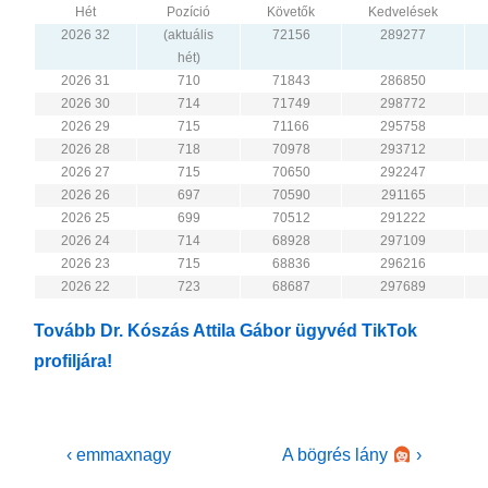
Hét
Pozíció
Követők
Kedvelések
2026 32
(aktuális
72156
289277
hét)
2026 31
710
71843
286850
2026 30
714
71749
298772
2026 29
715
71166
295758
2026 28
718
70978
293712
2026 27
715
70650
292247
2026 26
697
70590
291165
2026 25
699
70512
291222
2026 24
714
68928
297109
2026 23
715
68836
296216
2026 22
723
68687
297689
Tovább Dr. Kószás Attila Gábor ügyvéd TikTok
profiljára!
Bejegyzés
Previous
Next
‹ emmaxnagy
A bögrés lány
›
Post
Post