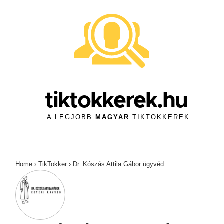
↓
Skip
to
Main
Content
tiktokkerek.hu
A LEGJOBB
MAGYAR
TIKTOKKEREK
Home
›
TikTokker
›
Dr. Kószás Attila Gábor ügyvéd