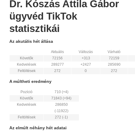
Dr. Kószás Attila Gábor
ügyvéd TikTok
statisztikái
Az akutális hét állása
Aktuális
Változás
Várható
Követők
72156
+313
72159
Kedvelések
289277
+2427
285690
Feltöltések
272
0
272
A múltheti eredmény
Pozíció
710 (+4)
Követők
71843 (+94)
Kedvelések
286850
(-11922)
Feltöltések
272 (-1)
Az elmúlt néhány hét adatai