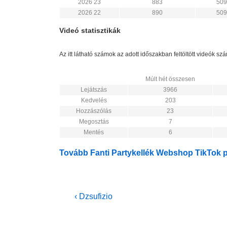
2026 23
883
509
2026 22
890
509
Videó statisztikák
Az itt látható számok az adott időszakban feltöltött videók s
Múlt hét összesen
Lejátszás
3966
Kedvelés
203
Hozzászólás
23
Megosztás
7
Mentés
6
Tovább Fanti Partykellék Webshop TikTok pr
Bejegyzés
Previous
‹ Dzsufizio
Post
navigáció
is