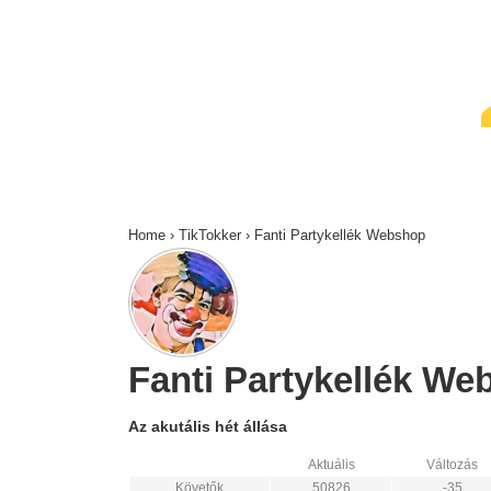
↓
Skip
to
Main
Content
Home
›
TikTokker
›
Fanti Partykellék Webshop
Fanti Partykellék Web
Az akutális hét állása
Aktuális
Változás
Követők
50826
-35