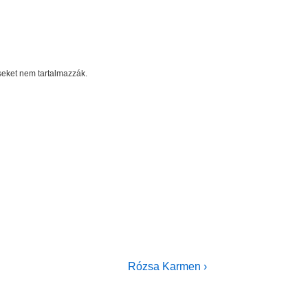
éseket nem tartalmazzák.
Next
Rózsa Karmen ›
Post
is