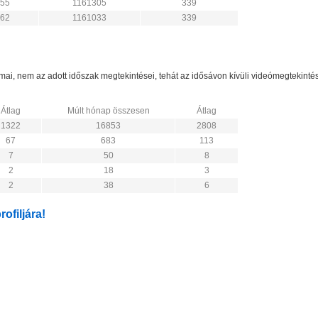
55
1161305
339
62
1161033
339
zámai, nem az adott időszak megtekintései, tehát az idősávon kívüli videómegtekint
Átlag
Múlt hónap összesen
Átlag
1322
16853
2808
67
683
113
7
50
8
2
18
3
2
38
6
ofiljára!