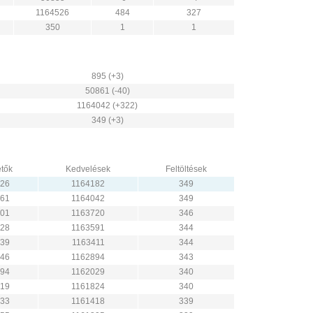
1164526
484
327
350
1
1
895 (+3)
50861 (-40)
1164042 (+322)
349 (+3)
tők
Kedvelések
Feltöltések
26
1164182
349
61
1164042
349
01
1163720
346
28
1163591
344
39
1163411
344
46
1162894
343
94
1162029
340
19
1161824
340
33
1161418
339