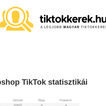
tiktokkerek.h
A LEGJOBB
MAGYAR
TIKTOKKERE
shop TikTok statisztikái
Várható
Átlag
Projekció
50855
-6
-4