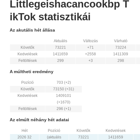
Littlegeishacancookbp T
ikTok statisztikái
Az akutális hét állása
Aktuális
Változás
Várható
Követők
73221
+71
73224
Kedvelések
1411659
+2558
1411309
Feltöltések
299
+3
298
A múltheti eredmény
Pozíció
703 (+2)
Követők
73150 (+31)
Kedvelések
1409101
(+1670)
Feltöltések
296 (+1)
Az elmúlt néhány hét adatai
Hét
Pozíció
Követők
Kedvelések
2026 32
(aktuális
73221
1411659