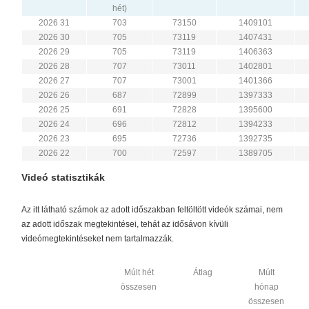
hét)
2026 31
703
73150
1409101
2026 30
705
73119
1407431
2026 29
705
73119
1406363
2026 28
707
73011
1402801
2026 27
707
73001
1401366
2026 26
687
72899
1397333
2026 25
691
72828
1395600
2026 24
696
72812
1394233
2026 23
695
72736
1392735
2026 22
700
72597
1389705
Videó statisztikák
Az itt látható számok az adott időszakban feltöltött videók számai, nem
az adott időszak megtekintései, tehát az idősávon kívüli
videómegtekintéseket nem tartalmazzák.
Múlt hét
Átlag
Múlt
összesen
hónap
összesen