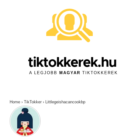
↓
Skip
to
Main
Content
tiktokkerek.hu
A LEGJOBB
MAGYAR
TIKTOKKEREK
Home
›
TikTokker
›
Littlegeishacancookbp