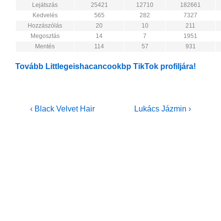
Lejátszás
25421
12710
182661
Kedvelés
565
282
7327
Hozzászólás
20
10
211
Megosztás
14
7
1951
Mentés
114
57
931
Tovább Littlegeishacancookbp TikTok profiljára!
Bejegyzés
Previous
Next
‹ Black Velvet Hair
Lukács Jázmin ›
Post
Post
navigáció
is
is